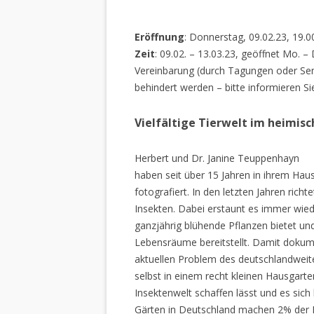
Eröffnung
: Donnerstag, 09.02.23, 19.0
Zeit
: 09.02. – 13.03.23, geöffnet Mo. –
Vereinbarung (durch Tagungen oder Sem
behindert werden – bitte informieren Si
Vielfältige Tierwelt im heimis
Herbert und Dr. Janine Teuppenhayn
haben seit über 15 Jahren in ihrem Hau
fotografiert. In den letzten Jahren rich
Insekten. Dabei erstaunt es immer wiede
ganzjährig blühende Pflanzen bietet un
Lebensräume bereitstellt. Damit dokume
aktuellen Problem des deutschlandweiten
selbst in einem recht kleinen Hausgarte
Insektenwelt schaffen lässt und es sich 
Gärten in Deutschland machen 2% der L