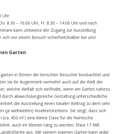
0 Uhr
 Do. 8.30 – 16.00 Uhr, Fr. 8.30 – 14.00 Uhr und nach
inare kann zeitweise der Zugang zur Ausstellung
e sich vor einem Besuch sicherheitshalber bei uns!
chen Garten
sgarten in Bönen die tierischen Besucher beobachtet und
teten sie ihr Augenmerk vermehrt auch auf die Welt der
r, welche Vielfalt sich einfindet, wenn ein Garten nahezu
d durch abwechslungsreiche Gestaltung unterschiedliche
ntiert die Ausstellung einen lokalen Beitrag zu dem sehr
 (ja weltweiten) Insektensterbens. Sie zeigt, dass sich
n (ca. 450 m²) eine kleine Oase für die heimische
lohnt, auch im Kleinen tätig zu werden. Etwa 17 Mill.
andesfläche aus. Mit seinem eigenen Garten kann jeder