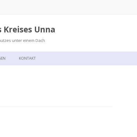
s Kreises Unna
hutzes unter einem Dach
Zum
Inhalt
GEN
KONTAKT
springen
GSKALENDER
ANFAHRT
T