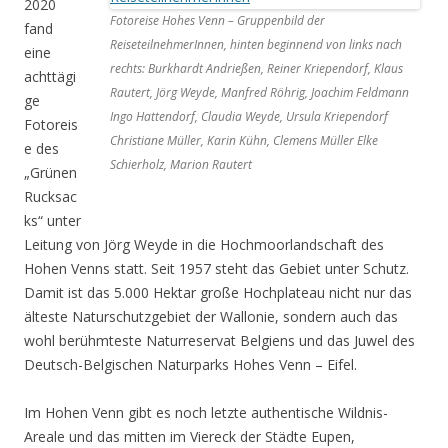
2020
Fotoreise Hohes Venn – Gruppenbild der
fand
ReiseteilnehmerInnen, hinten beginnend von links nach
eine
rechts: Burkhardt Andrießen, Reiner Kriependorf, Klaus
achttägi
Rautert, Jörg Weyde, Manfred Röhrig, Joachim Feldmann
ge
Ingo Hattendorf, Claudia Weyde, Ursula Kriependorf
Fotoreis
Christiane Müller, Karin Kühn, Clemens Müller Elke
e des
Schierholz, Marion Rautert
„Grünen
Rucksac
ks“ unter
Leitung von Jörg Weyde in die Hochmoorlandschaft des
Hohen Venns statt. Seit 1957 steht das Gebiet unter Schutz.
Damit ist das 5.000 Hektar große Hochplateau nicht nur das
älteste Naturschutzgebiet der Wallonie, sondern auch das
wohl berühmteste Naturreservat Belgiens und das Juwel des
Deutsch-Belgischen Naturparks Hohes Venn – Eifel.
Im Hohen Venn gibt es noch letzte authentische Wildnis-
Areale und das mitten im Viereck der Städte Eupen,