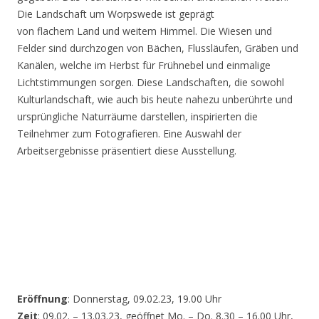
Die Landschaft um Worpswede ist geprägt
von flachem Land und weitem Himmel. Die Wiesen und
Felder sind durchzogen von Bächen, Flussläufen, Gräben und
Kanälen, welche im Herbst für Frühnebel und einmalige
Lichtstimmungen sorgen. Diese Landschaften, die sowohl
Kulturlandschaft, wie auch bis heute nahezu unberührte und
ursprüngliche Naturräume darstellen, inspirierten die
Teilnehmer zum Fotografieren. Eine Auswahl der
Arbeitsergebnisse präsentiert diese Ausstellung.
Eröffnung
: Donnerstag, 09.02.23, 19.00 Uhr
Zeit
: 09.02. – 13.03.23, geöffnet Mo. – Do. 8.30 – 16.00 Uhr,