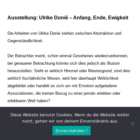
Ausstellung: Ulrike Donié – Anfang, Ende, Ewigkeit
Die Arbeiten von Ulrike Donié stehen zwischen Abstraktion und
Gegenständlichkeit.
Der Betrachter meint, schon einmal Gesehenes wiederzuerkennen,
bei genauerer Betrachtung könnte sich dies jedoch als Illusion
herausstellen: Sieht er wirklich Himmel oder Meeresgrund, sind dies
wirklich fischähnliche Wesen, wird hier überhaupt Wirklichkeit
abgebildet oder handelt es sich um mit Emotion aufgeladene
Assoziationen, die keinen Bezug zu einer jemals erlebten oder
erlebbaren Welt haben?
Diese Website benutzt Cookies. Wenn du die Website weiter
Verharren und Dynamik stehen sich dabei gegenüber. Zeit steht still
nutzt, gehen wir von deinem Einverständnis aus.
oder verrinnt im Nu. Es soll dabei eine Spannung, auch farblich, bis
Einverstanden !
zur Schmerzgrenze erzeugt werden. Die Arbeiten stellen ambivalente
Situationen dar. Kaum kann der Betrachter entscheiden, ob er hier