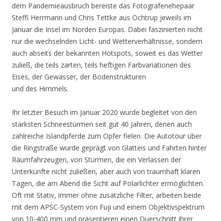
dem Pandemieausbruch bereiste das Fotografenehepaar
Steffi Herrmann und Chris Tettke aus Ochtrup jeweils im
Januar die Insel im Norden Europas. Dabei faszinierten nicht
nur die wechselnden Licht- und Wetterverhältnisse, sondern
auch abseits der bekannten Hotspots, soweit es das Wetter
zuließ, die teils zarten, teils heftigen Farbvariationen des
Eises, der Gewässer, der Bodenstrukturen
und des Himmels.
Ihr letzter Besuch im Januar 2020 wurde begleitet von den
stärksten Schneestürmen seit gut 40 Jahren, denen auch
zahlreiche Islandpferde zum Opfer fielen. Die Autotour über
die Ringstraße wurde geprägt von Glatteis und Fahrten hinter
Räumfahrzeugen, von Stürmen, die ein Verlassen der
Unterkünfte nicht zuließen, aber auch von traumhaft klaren
Tagen, die am Abend die Sicht auf Polarlichter ermöglichten.
Oft mit Stativ, immer ohne zusätzliche Filter, arbeiten beide
mit dem APSC-System von Fuji und einem Objektivspektrum
von 10-400 mm und präsentieren einen Querschnitt ihrer