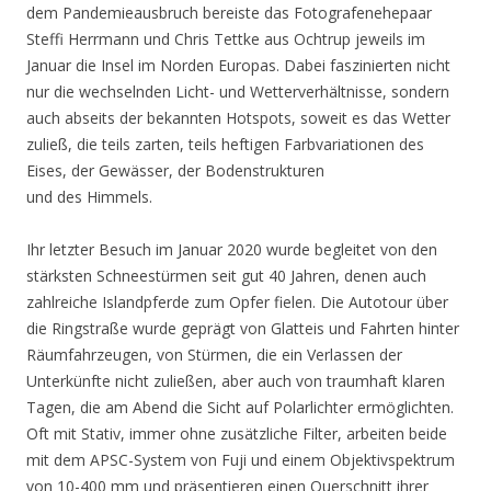
dem Pandemieausbruch bereiste das Fotografenehepaar
Steffi Herrmann und Chris Tettke aus Ochtrup jeweils im
Januar die Insel im Norden Europas. Dabei faszinierten nicht
nur die wechselnden Licht- und Wetterverhältnisse, sondern
auch abseits der bekannten Hotspots, soweit es das Wetter
zuließ, die teils zarten, teils heftigen Farbvariationen des
Eises, der Gewässer, der Bodenstrukturen
und des Himmels.
Ihr letzter Besuch im Januar 2020 wurde begleitet von den
stärksten Schneestürmen seit gut 40 Jahren, denen auch
zahlreiche Islandpferde zum Opfer fielen. Die Autotour über
die Ringstraße wurde geprägt von Glatteis und Fahrten hinter
Räumfahrzeugen, von Stürmen, die ein Verlassen der
Unterkünfte nicht zuließen, aber auch von traumhaft klaren
Tagen, die am Abend die Sicht auf Polarlichter ermöglichten.
Oft mit Stativ, immer ohne zusätzliche Filter, arbeiten beide
mit dem APSC-System von Fuji und einem Objektivspektrum
von 10-400 mm und präsentieren einen Querschnitt ihrer