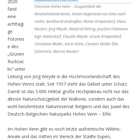
2020
Fotoreise Hohes Venn – Gruppenbild der
fand
ReiseteilnehmerInnen, hinten beginnend von links nach
eine
rechts: Burkhardt Andrießen, Reiner Kriependorf, Klaus
achttägi
Rautert, Jörg Weyde, Manfred Röhrig, Joachim Feldmann
ge
Ingo Hattendorf, Claudia Weyde, Ursula Kriependorf
Fotoreis
Christiane Müller, Karin Kühn, Clemens Müller Elke
e des
Schierholz, Marion Rautert
„Grünen
Rucksac
ks“ unter
Leitung von Jörg Weyde in die Hochmoorlandschaft des
Hohen Venns statt. Seit 1957 steht das Gebiet unter Schutz.
Damit ist das 5.000 Hektar große Hochplateau nicht nur das
älteste Naturschutzgebiet der Wallonie, sondern auch das
wohl berühmteste Naturreservat Belgiens und das Juwel des
Deutsch-Belgischen Naturparks Hohes Venn – Eifel.
Im Hohen Venn gibt es noch letzte authentische Wildnis-
Areale und das mitten im Viereck der Städte Eupen,