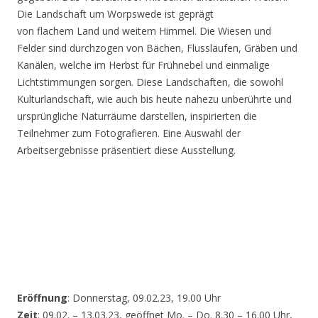
Die Landschaft um Worpswede ist geprägt
von flachem Land und weitem Himmel. Die Wiesen und
Felder sind durchzogen von Bächen, Flussläufen, Gräben und
Kanälen, welche im Herbst für Frühnebel und einmalige
Lichtstimmungen sorgen. Diese Landschaften, die sowohl
Kulturlandschaft, wie auch bis heute nahezu unberührte und
ursprüngliche Naturräume darstellen, inspirierten die
Teilnehmer zum Fotografieren. Eine Auswahl der
Arbeitsergebnisse präsentiert diese Ausstellung.
Eröffnung
: Donnerstag, 09.02.23, 19.00 Uhr
Zeit
: 09.02. – 13.03.23, geöffnet Mo. – Do. 8.30 – 16.00 Uhr,