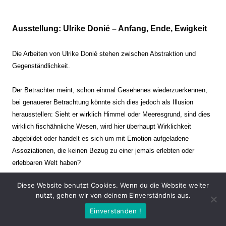
Ausstellung: Ulrike Donié – Anfang, Ende, Ewigkeit
Die Arbeiten von Ulrike Donié stehen zwischen Abstraktion und
Gegenständlichkeit.
Der Betrachter meint, schon einmal Gesehenes wiederzuerkennen,
bei genauerer Betrachtung könnte sich dies jedoch als Illusion
herausstellen: Sieht er wirklich Himmel oder Meeresgrund, sind dies
wirklich fischähnliche Wesen, wird hier überhaupt Wirklichkeit
abgebildet oder handelt es sich um mit Emotion aufgeladene
Assoziationen, die keinen Bezug zu einer jemals erlebten oder
erlebbaren Welt haben?
Diese Website benutzt Cookies. Wenn du die Website weiter
Verharren und Dynamik stehen sich dabei gegenüber. Zeit steht still
nutzt, gehen wir von deinem Einverständnis aus.
oder verrinnt im Nu. Es soll dabei eine Spannung, auch farblich, bis
Einverstanden !
zur Schmerzgrenze erzeugt werden. Die Arbeiten stellen ambivalente
Situationen dar. Kaum kann der Betrachter entscheiden, ob er hier