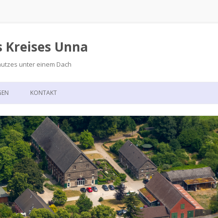
s Kreises Unna
hutzes unter einem Dach
Zum
Inhalt
GEN
KONTAKT
springen
GSKALENDER
ANFAHRT
T