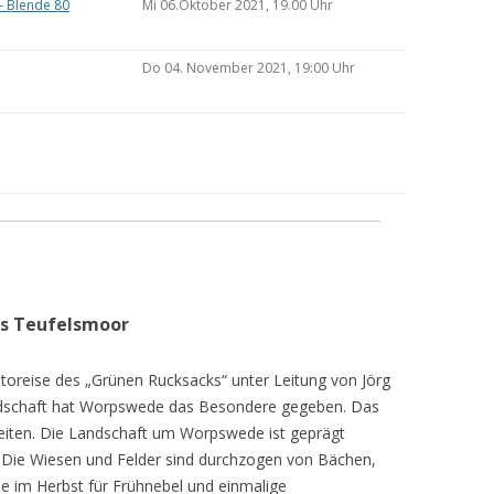
– Blende 80
Mi 06.Oktober 2021, 19.00 Uhr
Do 04. November 2021, 19:00 Uhr
as Teufelsmoor
toreise des „Grünen Rucksacks“ unter Leitung von Jörg
dschaft hat Worpswede das Besondere gegeben. Das
eiten. Die Landschaft um Worpswede ist geprägt
Die Wiesen und Felder sind durchzogen von Bächen,
e im Herbst für Frühnebel und einmalige