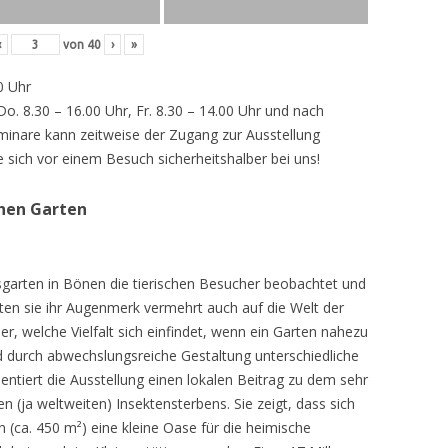
‹
von
40
›
»
0 Uhr
 Do. 8.30 – 16.00 Uhr, Fr. 8.30 – 14.00 Uhr und nach
inare kann zeitweise der Zugang zur Ausstellung
e sich vor einem Besuch sicherheitshalber bei uns!
chen Garten
sgarten in Bönen die tierischen Besucher beobachtet und
teten sie ihr Augenmerk vermehrt auch auf die Welt der
r, welche Vielfalt sich einfindet, wenn ein Garten nahezu
d durch abwechslungsreiche Gestaltung unterschiedliche
ntiert die Ausstellung einen lokalen Beitrag zu dem sehr
 (ja weltweiten) Insektensterbens. Sie zeigt, dass sich
n (ca. 450 m²) eine kleine Oase für die heimische