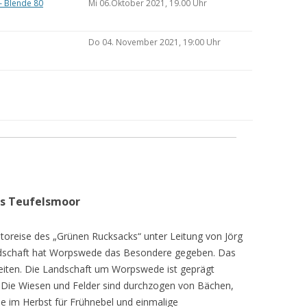
– Blende 80
Mi 06.Oktober 2021, 19.00 Uhr
Do 04. November 2021, 19:00 Uhr
as Teufelsmoor
toreise des „Grünen Rucksacks“ unter Leitung von Jörg
dschaft hat Worpswede das Besondere gegeben. Das
eiten. Die Landschaft um Worpswede ist geprägt
Die Wiesen und Felder sind durchzogen von Bächen,
e im Herbst für Frühnebel und einmalige