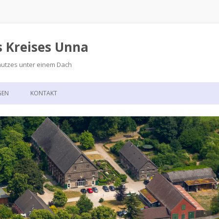
s Kreises Unna
hutzes unter einem Dach
Zum
Inhalt
GEN
KONTAKT
springen
GSKALENDER
ANFAHRT
T