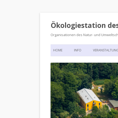
Ökologiestation de
Organisationen des Natur- und Umweltsc
HOME
INFO
VERANSTALTUN
ORGANISATIONSSTRUKTUR
VERANSTALTUN
DIE ÖKOLOGIESTATION – FAS
900 JAHRE VORGESCHICHTE