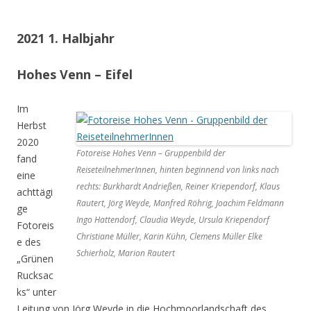
2021 1. Halbjahr
Hohes Venn – Eifel
Im
Herbst
2020
Fotoreise Hohes Venn – Gruppenbild der
fand
ReiseteilnehmerInnen, hinten beginnend von links nach
eine
rechts: Burkhardt Andrießen, Reiner Kriependorf, Klaus
achttägi
Rautert, Jörg Weyde, Manfred Röhrig, Joachim Feldmann
ge
Ingo Hattendorf, Claudia Weyde, Ursula Kriependorf
Fotoreis
Christiane Müller, Karin Kühn, Clemens Müller Elke
e des
Schierholz, Marion Rautert
„Grünen
Rucksac
ks“ unter
Leitung von Jörg Weyde in die Hochmoorlandschaft des