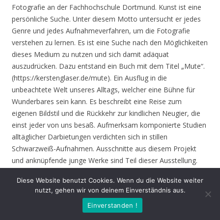
Fotografie an der Fachhochschule Dortmund. Kunst ist eine
persönliche Suche. Unter diesem Motto untersucht er jedes
Genre und jedes Aufnahmeverfahren, um die Fotografie
verstehen zu lernen. Es ist eine Suche nach den Möglichkeiten
dieses Medium zu nutzen und sich damit adäquat
auszudrücken. Dazu entstand ein Buch mit dem Titel „Mute“.
(https://kerstenglaser.de/mute). Ein Ausflug in die
unbeachtete Welt unseres Alltags, welcher eine Bühne für
Wunderbares sein kann. Es beschreibt eine Reise zum
eigenen Bildstil und die Rückkehr zur kindlichen Neugier, die
einst jeder von uns besaß. Aufmerksam komponierte Studien
alltäglicher Darbietungen verdichten sich in stillen
Schwarzweiß-Aufnahmen. Ausschnitte aus diesem Projekt
und anknüpfende junge Werke sind Teil dieser Ausstellung.
Diese Website benutzt Cookies. Wenn du die Website weiter
Eröffnung
: Donnerstag 17.06.21, 19.00 Uhr
nutzt, gehen wir von deinem Einverständnis aus.
Einverstanden !
Zeit
: 17.06. – 01.08.21, geöffnet Mo. – Do. 8.30 – 16.00 Uhr,
Fr. 8.30 – 14.00 Uhr und nach Vereinbarung (durch Tagungen