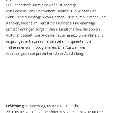
Die Landschaft um Worpswede ist geprägt
von flachem Land und weitem Himmel. Die Wiesen und
Felder sind durchzogen von Bächen, Flussläufen, Gräben und
Kanälen, welche im Herbst für Frühnebel und einmalige
Lichtstimmungen sorgen. Diese Landschaften, die sowohl
Kulturlandschaft, wie auch bis heute nahezu unberührte und
ursprüngliche Naturräume darstellen, inspirierten die
Teilnehmer zum Fotografieren. Eine Auswahl der
Arbeitsergebnisse präsentiert diese Ausstellung.
Eröffnung
: Donnerstag, 09.02.23, 19.00 Uhr
Zeit
: 09.02. – 13.03.23, geöffnet Mo. – Do. 8.30 – 16.00 Uhr,