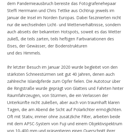
dem Pandemieausbruch bereiste das Fotografenehepaar
Steffi Herrmann und Chris Tettke aus Ochtrup jeweils im
Januar die Insel im Norden Europas. Dabei faszinierten nicht
nur die wechselnden Licht- und Wetterverhältnisse, sondern
auch abseits der bekannten Hotspots, soweit es das Wetter
zuließ, die teils zarten, teils heftigen Farbvariationen des
Eises, der Gewässer, der Bodenstrukturen
und des Himmels.
Ihr letzter Besuch im Januar 2020 wurde begleitet von den
stärksten Schneestürmen seit gut 40 Jahren, denen auch
zahlreiche Islandpferde zum Opfer fielen. Die Autotour über
die Ringstraße wurde geprägt von Glatteis und Fahrten hinter
Räumfahrzeugen, von Stürmen, die ein Verlassen der
Unterkünfte nicht zuließen, aber auch von traumhaft klaren
Tagen, die am Abend die Sicht auf Polarlichter ermöglichten.
Oft mit Stativ, immer ohne zusätzliche Filter, arbeiten beide
mit dem APSC-System von Fuji und einem Objektivspektrum
von 10-400 mm und präsentieren einen Querschnitt ihrer