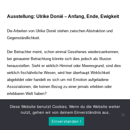
Ausstellung: Ulrike Donié – Anfang, Ende, Ewigkeit
Die Arbeiten von Ulrike Donié stehen zwischen Abstraktion und
Gegenständlichkeit.
Der Betrachter meint, schon einmal Gesehenes wiederzuerkennen,
bei genauerer Betrachtung könnte sich dies jedoch als Illusion
herausstellen: Sieht er wirklich Himmel oder Meeresgrund, sind dies
wirklich fischähnliche Wesen, wird hier überhaupt Wirklichkeit
abgebildet oder handelt es sich um mit Emotion aufgeladene
Assoziationen, die keinen Bezug zu einer jemals erlebten oder
erlebbaren Welt haben?
Diese Website benutzt Cookies. Wenn du die Website weiter
Verharren und Dynamik stehen sich dabei gegenüber. Zeit steht still
nutzt, gehen wir von deinem Einverständnis aus.
oder verrinnt im Nu. Es soll dabei eine Spannung, auch farblich, bis
Einverstanden !
zur Schmerzgrenze erzeugt werden. Die Arbeiten stellen ambivalente
Situationen dar. Kaum kann der Betrachter entscheiden, ob er hier