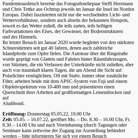
Pandemieausbruch bereiste das Fotografenehepaar Steffi Herrmann
und Chris Tettke aus Ochtrup jeweils im Januar die Insel im Norden
Europas. Dabei faszinierten nicht nur die wechselnden Licht- und
Wetterverhältnisse, sondern auch abseits der bekannten Hotspots,
soweit es das Wetter zuließ, die teils zarten, teils heftigen
Farbvariationen des Eises, der Gewässer, der Bodenstrukturen
und des Himmels.
Ihr letzter Besuch im Januar 2020 wurde begleitet von den stärksten
Schneestürmen seit gut 40 Jahren, denen auch zahlreiche
Islandpferde zum Opfer fielen. Die Autotour über die Ringstraße
wurde geprägt von Glatteis und Fahrten hinter Räumfahrzeugen,
von Stürmen, die ein Verlassen der Unterkünfte nicht zuließen, aber
auch von traumhaft klaren Tagen, die am Abend die Sicht auf
Polarlichter ermöglichten. Oft mit Stativ, immer ohne zusätzliche
Filter, arbeiten beide mit dem APSC-System von Fuji und einem
Objektivspektrum von 10-400 mm und präsentieren einen
Querschnitt ihrer Arbeiten auf großformatigen Leinendrucken und
auf
Aludibond.
Eröffnung:
Donnerstag 05.05.22, 19.00 Uhr
Zeit:
05.05. – 16.07.22, geöffnet Mo. – Do. 8.30 – 16.00 Uhr, Fr.
8.30 – 14.00 Uhr und nach Vereinbarung (durch Tagungen oder
Seminare kann zeitweise der Zugang zur Ausstellung behindert
werden – bitte informieren Sie sich vor einem Besuch