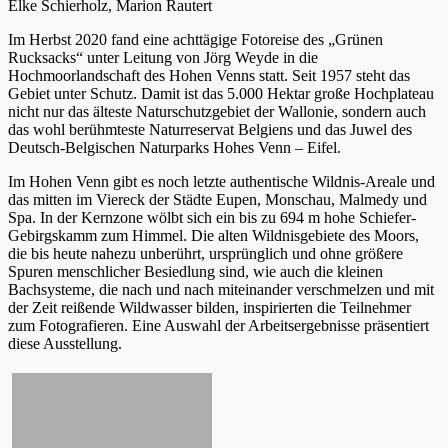
Elke Schierholz, Marion Rautert
Im Herbst 2020 fand eine achttägige Fotoreise des „Grünen
Rucksacks“ unter Leitung von Jörg Weyde in die
Hochmoorlandschaft des Hohen Venns statt. Seit 1957 steht das
Gebiet unter Schutz. Damit ist das 5.000 Hektar große Hochplateau
nicht nur das älteste Naturschutzgebiet der Wallonie, sondern auch
das wohl berühmteste Naturreservat Belgiens und das Juwel des
Deutsch-Belgischen Naturparks Hohes Venn – Eifel.
Im Hohen Venn gibt es noch letzte authentische Wildnis-Areale und
das mitten im Viereck der Städte Eupen, Monschau, Malmedy und
Spa. In der Kernzone wölbt sich ein bis zu 694 m hohe Schiefer-
Gebirgskamm zum Himmel. Die alten Wildnisgebiete des Moors,
die bis heute nahezu unberührt, ursprünglich und ohne größere
Spuren menschlicher Besiedlung sind, wie auch die kleinen
Bachsysteme, die nach und nach miteinander verschmelzen und mit
der Zeit reißende Wildwasser bilden, inspirierten die Teilnehmer
zum Fotografieren. Eine Auswahl der Arbeitsergebnisse präsentiert
diese Ausstellung.