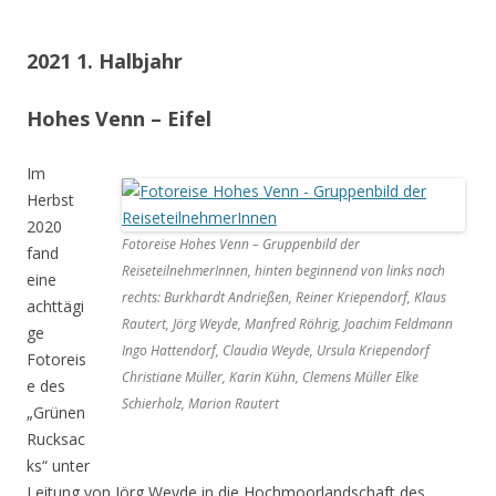
2021 1. Halbjahr
Hohes Venn – Eifel
Im
Herbst
2020
Fotoreise Hohes Venn – Gruppenbild der
fand
ReiseteilnehmerInnen, hinten beginnend von links nach
eine
rechts: Burkhardt Andrießen, Reiner Kriependorf, Klaus
achttägi
Rautert, Jörg Weyde, Manfred Röhrig, Joachim Feldmann
ge
Ingo Hattendorf, Claudia Weyde, Ursula Kriependorf
Fotoreis
Christiane Müller, Karin Kühn, Clemens Müller Elke
e des
Schierholz, Marion Rautert
„Grünen
Rucksac
ks“ unter
Leitung von Jörg Weyde in die Hochmoorlandschaft des