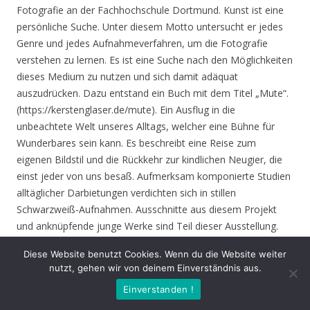
Fotografie an der Fachhochschule Dortmund. Kunst ist eine
persönliche Suche. Unter diesem Motto untersucht er jedes
Genre und jedes Aufnahmeverfahren, um die Fotografie
verstehen zu lernen. Es ist eine Suche nach den Möglichkeiten
dieses Medium zu nutzen und sich damit adäquat
auszudrücken. Dazu entstand ein Buch mit dem Titel „Mute“.
(https://kerstenglaser.de/mute). Ein Ausflug in die
unbeachtete Welt unseres Alltags, welcher eine Bühne für
Wunderbares sein kann. Es beschreibt eine Reise zum
eigenen Bildstil und die Rückkehr zur kindlichen Neugier, die
einst jeder von uns besaß. Aufmerksam komponierte Studien
alltäglicher Darbietungen verdichten sich in stillen
Schwarzweiß-Aufnahmen. Ausschnitte aus diesem Projekt
und anknüpfende junge Werke sind Teil dieser Ausstellung.
Diese Website benutzt Cookies. Wenn du die Website weiter
Eröffnung
: Donnerstag 17.06.21, 19.00 Uhr
nutzt, gehen wir von deinem Einverständnis aus.
Einverstanden !
Zeit
: 17.06. – 01.08.21, geöffnet Mo. – Do. 8.30 – 16.00 Uhr,
Fr. 8.30 – 14.00 Uhr und nach Vereinbarung (durch Tagungen