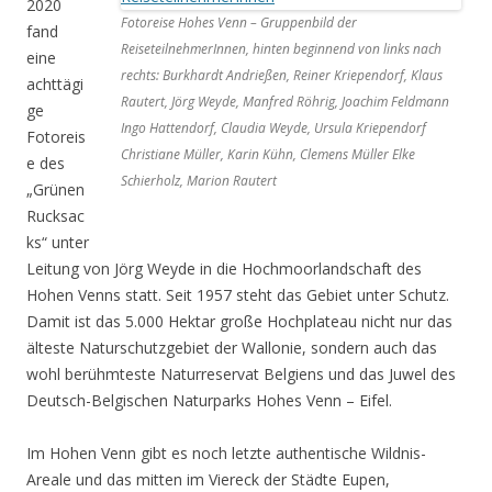
2020
Fotoreise Hohes Venn – Gruppenbild der
fand
ReiseteilnehmerInnen, hinten beginnend von links nach
eine
rechts: Burkhardt Andrießen, Reiner Kriependorf, Klaus
achttägi
Rautert, Jörg Weyde, Manfred Röhrig, Joachim Feldmann
ge
Ingo Hattendorf, Claudia Weyde, Ursula Kriependorf
Fotoreis
Christiane Müller, Karin Kühn, Clemens Müller Elke
e des
Schierholz, Marion Rautert
„Grünen
Rucksac
ks“ unter
Leitung von Jörg Weyde in die Hochmoorlandschaft des
Hohen Venns statt. Seit 1957 steht das Gebiet unter Schutz.
Damit ist das 5.000 Hektar große Hochplateau nicht nur das
älteste Naturschutzgebiet der Wallonie, sondern auch das
wohl berühmteste Naturreservat Belgiens und das Juwel des
Deutsch-Belgischen Naturparks Hohes Venn – Eifel.
Im Hohen Venn gibt es noch letzte authentische Wildnis-
Areale und das mitten im Viereck der Städte Eupen,