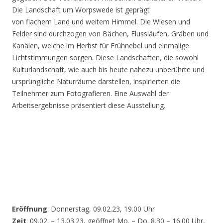
Die Landschaft um Worpswede ist geprägt
von flachem Land und weitem Himmel. Die Wiesen und
Felder sind durchzogen von Bächen, Flussläufen, Gräben und
Kanälen, welche im Herbst für Frühnebel und einmalige
Lichtstimmungen sorgen. Diese Landschaften, die sowohl
Kulturlandschaft, wie auch bis heute nahezu unberührte und
ursprüngliche Naturräume darstellen, inspirierten die
Teilnehmer zum Fotografieren. Eine Auswahl der
Arbeitsergebnisse präsentiert diese Ausstellung.
Eröffnung
: Donnerstag, 09.02.23, 19.00 Uhr
Zeit
: 09.02. – 13.03.23, geöffnet Mo. – Do. 8.30 – 16.00 Uhr,