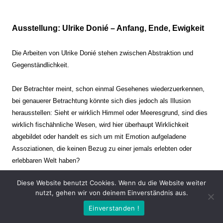
Ausstellung: Ulrike Donié – Anfang, Ende, Ewigkeit
Die Arbeiten von Ulrike Donié stehen zwischen Abstraktion und
Gegenständlichkeit.
Der Betrachter meint, schon einmal Gesehenes wiederzuerkennen,
bei genauerer Betrachtung könnte sich dies jedoch als Illusion
herausstellen: Sieht er wirklich Himmel oder Meeresgrund, sind dies
wirklich fischähnliche Wesen, wird hier überhaupt Wirklichkeit
abgebildet oder handelt es sich um mit Emotion aufgeladene
Assoziationen, die keinen Bezug zu einer jemals erlebten oder
erlebbaren Welt haben?
Diese Website benutzt Cookies. Wenn du die Website weiter
Verharren und Dynamik stehen sich dabei gegenüber. Zeit steht still
nutzt, gehen wir von deinem Einverständnis aus.
oder verrinnt im Nu. Es soll dabei eine Spannung, auch farblich, bis
Einverstanden !
zur Schmerzgrenze erzeugt werden. Die Arbeiten stellen ambivalente
Situationen dar. Kaum kann der Betrachter entscheiden, ob er hier