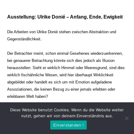
Ausstellung: Ulrike Donié – Anfang, Ende, Ewigkeit
Die Arbeiten von Ulrike Donié stehen zwischen Abstraktion und
Gegenständlichkeit.
Der Betrachter meint, schon einmal Gesehenes wiederzuerkennen,
bei genauerer Betrachtung könnte sich dies jedoch als Illusion
herausstellen: Sieht er wirklich Himmel oder Meeresgrund, sind dies
wirklich fischähnliche Wesen, wird hier überhaupt Wirklichkeit
abgebildet oder handelt es sich um mit Emotion aufgeladene
Assoziationen, die keinen Bezug zu einer jemals erlebten oder
erlebbaren Welt haben?
Diese Website benutzt Cookies. Wenn du die Website weiter
Verharren und Dynamik stehen sich dabei gegenüber. Zeit steht still
nutzt, gehen wir von deinem Einverständnis aus.
oder verrinnt im Nu. Es soll dabei eine Spannung, auch farblich, bis
Einverstanden !
zur Schmerzgrenze erzeugt werden. Die Arbeiten stellen ambivalente
Situationen dar. Kaum kann der Betrachter entscheiden, ob er hier