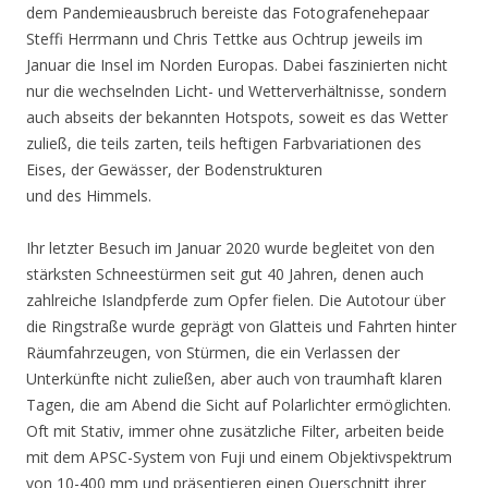
dem Pandemieausbruch bereiste das Fotografenehepaar
Steffi Herrmann und Chris Tettke aus Ochtrup jeweils im
Januar die Insel im Norden Europas. Dabei faszinierten nicht
nur die wechselnden Licht- und Wetterverhältnisse, sondern
auch abseits der bekannten Hotspots, soweit es das Wetter
zuließ, die teils zarten, teils heftigen Farbvariationen des
Eises, der Gewässer, der Bodenstrukturen
und des Himmels.
Ihr letzter Besuch im Januar 2020 wurde begleitet von den
stärksten Schneestürmen seit gut 40 Jahren, denen auch
zahlreiche Islandpferde zum Opfer fielen. Die Autotour über
die Ringstraße wurde geprägt von Glatteis und Fahrten hinter
Räumfahrzeugen, von Stürmen, die ein Verlassen der
Unterkünfte nicht zuließen, aber auch von traumhaft klaren
Tagen, die am Abend die Sicht auf Polarlichter ermöglichten.
Oft mit Stativ, immer ohne zusätzliche Filter, arbeiten beide
mit dem APSC-System von Fuji und einem Objektivspektrum
von 10-400 mm und präsentieren einen Querschnitt ihrer