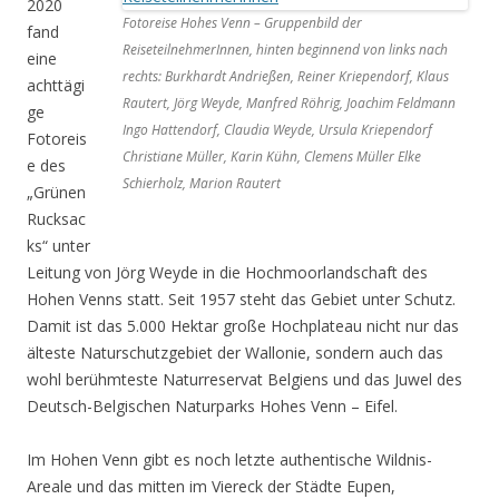
2020
Fotoreise Hohes Venn – Gruppenbild der
fand
ReiseteilnehmerInnen, hinten beginnend von links nach
eine
rechts: Burkhardt Andrießen, Reiner Kriependorf, Klaus
achttägi
Rautert, Jörg Weyde, Manfred Röhrig, Joachim Feldmann
ge
Ingo Hattendorf, Claudia Weyde, Ursula Kriependorf
Fotoreis
Christiane Müller, Karin Kühn, Clemens Müller Elke
e des
Schierholz, Marion Rautert
„Grünen
Rucksac
ks“ unter
Leitung von Jörg Weyde in die Hochmoorlandschaft des
Hohen Venns statt. Seit 1957 steht das Gebiet unter Schutz.
Damit ist das 5.000 Hektar große Hochplateau nicht nur das
älteste Naturschutzgebiet der Wallonie, sondern auch das
wohl berühmteste Naturreservat Belgiens und das Juwel des
Deutsch-Belgischen Naturparks Hohes Venn – Eifel.
Im Hohen Venn gibt es noch letzte authentische Wildnis-
Areale und das mitten im Viereck der Städte Eupen,