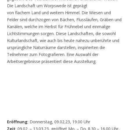
Die Landschaft um Worpswede ist geprägt
von flachem Land und weitem Himmel. Die Wiesen und
Felder sind durchzogen von Bächen, Flussläufen, Gräben und
Kanälen, welche im Herbst für Frühnebel und einmalige
Lichtstimmungen sorgen. Diese Landschaften, die sowohl
Kulturlandschaft, wie auch bis heute nahezu unberührte und
ursprüngliche Naturräume darstellen, inspirierten die
Teilnehmer zum Fotografieren. Eine Auswahl der
Arbeitsergebnisse präsentiert diese Ausstellung.
Eröffnung
: Donnerstag, 09.02.23, 19.00 Uhr
Zeit
: 09.02. – 13.03.23, geöffnet Mo. – Do. 8.30 – 16.00 Uhr,