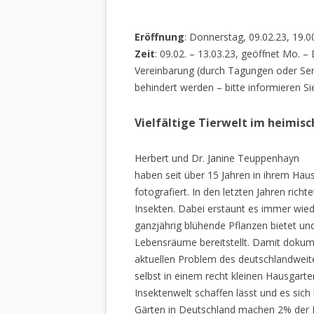
Eröffnung
: Donnerstag, 09.02.23, 19.0
Zeit
: 09.02. – 13.03.23, geöffnet Mo. –
Vereinbarung (durch Tagungen oder Sem
behindert werden – bitte informieren Si
Vielfältige Tierwelt im heimis
Herbert und Dr. Janine Teuppenhayn
haben seit über 15 Jahren in ihrem Hau
fotografiert. In den letzten Jahren rich
Insekten. Dabei erstaunt es immer wiede
ganzjährig blühende Pflanzen bietet un
Lebensräume bereitstellt. Damit dokume
aktuellen Problem des deutschlandweiten
selbst in einem recht kleinen Hausgarte
Insektenwelt schaffen lässt und es sich 
Gärten in Deutschland machen 2% der L