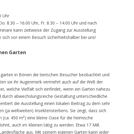
0 Uhr
 Do. 8.30 – 16.00 Uhr, Fr. 8.30 – 14.00 Uhr und nach
inare kann zeitweise der Zugang zur Ausstellung
e sich vor einem Besuch sicherheitshalber bei uns!
chen Garten
sgarten in Bönen die tierischen Besucher beobachtet und
teten sie ihr Augenmerk vermehrt auch auf die Welt der
r, welche Vielfalt sich einfindet, wenn ein Garten nahezu
d durch abwechslungsreiche Gestaltung unterschiedliche
ntiert die Ausstellung einen lokalen Beitrag zu dem sehr
 (ja weltweiten) Insektensterbens. Sie zeigt, dass sich
n (ca. 450 m²) eine kleine Oase für die heimische
lohnt, auch im Kleinen tätig zu werden. Etwa 17 Mill.
andesfläche aus. Mit seinem eigenen Garten kann jeder