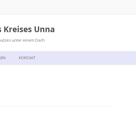
s Kreises Unna
hutzes unter einem Dach
Zum
Inhalt
GEN
KONTAKT
springen
GSKALENDER
ANFAHRT
T