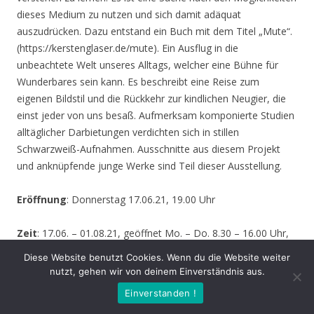
dieses Medium zu nutzen und sich damit adäquat
auszudrücken. Dazu entstand ein Buch mit dem Titel „Mute“.
(https://kerstenglaser.de/mute). Ein Ausflug in die
unbeachtete Welt unseres Alltags, welcher eine Bühne für
Wunderbares sein kann. Es beschreibt eine Reise zum
eigenen Bildstil und die Rückkehr zur kindlichen Neugier, die
einst jeder von uns besaß. Aufmerksam komponierte Studien
alltäglicher Darbietungen verdichten sich in stillen
Schwarzweiß-Aufnahmen. Ausschnitte aus diesem Projekt
und anknüpfende junge Werke sind Teil dieser Ausstellung.
Eröffnung
: Donnerstag 17.06.21, 19.00 Uhr
Zeit
: 17.06. – 01.08.21, geöffnet Mo. – Do. 8.30 – 16.00 Uhr,
Fr. 8.30 – 14.00 Uhr und nach Vereinbarung (durch Tagungen
Diese Website benutzt Cookies. Wenn du die Website weiter
oder Seminare kann zeitweise der Zugang zur Ausstellung
nutzt, gehen wir von deinem Einverständnis aus.
behindert werden – bitte informieren Sie sich vor einem
Einverstanden !
Besuch sicherheitshalber bei uns!)