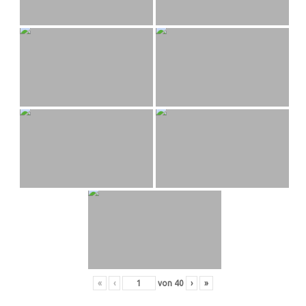
«
‹
von
40
›
»