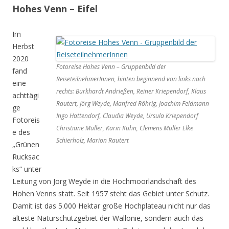
Hohes Venn – Eifel
Im
Herbst
2020
Fotoreise Hohes Venn – Gruppenbild der
fand
ReiseteilnehmerInnen, hinten beginnend von links nach
eine
rechts: Burkhardt Andrießen, Reiner Kriependorf, Klaus
achttägi
Rautert, Jörg Weyde, Manfred Röhrig, Joachim Feldmann
ge
Ingo Hattendorf, Claudia Weyde, Ursula Kriependorf
Fotoreis
Christiane Müller, Karin Kühn, Clemens Müller Elke
e des
Schierholz, Marion Rautert
„Grünen
Rucksac
ks“ unter
Leitung von Jörg Weyde in die Hochmoorlandschaft des
Hohen Venns statt. Seit 1957 steht das Gebiet unter Schutz.
Damit ist das 5.000 Hektar große Hochplateau nicht nur das
älteste Naturschutzgebiet der Wallonie, sondern auch das