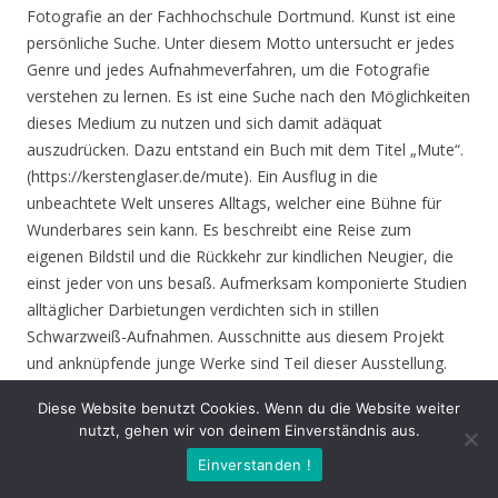
Fotografie an der Fachhochschule Dortmund. Kunst ist eine
persönliche Suche. Unter diesem Motto untersucht er jedes
Genre und jedes Aufnahmeverfahren, um die Fotografie
verstehen zu lernen. Es ist eine Suche nach den Möglichkeiten
dieses Medium zu nutzen und sich damit adäquat
auszudrücken. Dazu entstand ein Buch mit dem Titel „Mute“.
(https://kerstenglaser.de/mute). Ein Ausflug in die
unbeachtete Welt unseres Alltags, welcher eine Bühne für
Wunderbares sein kann. Es beschreibt eine Reise zum
eigenen Bildstil und die Rückkehr zur kindlichen Neugier, die
einst jeder von uns besaß. Aufmerksam komponierte Studien
alltäglicher Darbietungen verdichten sich in stillen
Schwarzweiß-Aufnahmen. Ausschnitte aus diesem Projekt
und anknüpfende junge Werke sind Teil dieser Ausstellung.
Diese Website benutzt Cookies. Wenn du die Website weiter
Eröffnung
: Donnerstag 17.06.21, 19.00 Uhr
nutzt, gehen wir von deinem Einverständnis aus.
Einverstanden !
Zeit
: 17.06. – 01.08.21, geöffnet Mo. – Do. 8.30 – 16.00 Uhr,
Fr. 8.30 – 14.00 Uhr und nach Vereinbarung (durch Tagungen