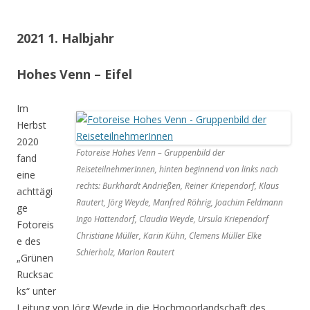
2021 1. Halbjahr
Hohes Venn – Eifel
Im
Herbst
2020
Fotoreise Hohes Venn – Gruppenbild der
fand
ReiseteilnehmerInnen, hinten beginnend von links nach
eine
rechts: Burkhardt Andrießen, Reiner Kriependorf, Klaus
achttägi
Rautert, Jörg Weyde, Manfred Röhrig, Joachim Feldmann
ge
Ingo Hattendorf, Claudia Weyde, Ursula Kriependorf
Fotoreis
Christiane Müller, Karin Kühn, Clemens Müller Elke
e des
Schierholz, Marion Rautert
„Grünen
Rucksac
ks“ unter
Leitung von Jörg Weyde in die Hochmoorlandschaft des