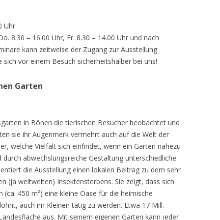
0 Uhr
 Do. 8.30 – 16.00 Uhr, Fr. 8.30 – 14.00 Uhr und nach
inare kann zeitweise der Zugang zur Ausstellung
e sich vor einem Besuch sicherheitshalber bei uns!
chen Garten
sgarten in Bönen die tierischen Besucher beobachtet und
teten sie ihr Augenmerk vermehrt auch auf die Welt der
r, welche Vielfalt sich einfindet, wenn ein Garten nahezu
d durch abwechslungsreiche Gestaltung unterschiedliche
ntiert die Ausstellung einen lokalen Beitrag zu dem sehr
 (ja weltweiten) Insektensterbens. Sie zeigt, dass sich
n (ca. 450 m²) eine kleine Oase für die heimische
lohnt, auch im Kleinen tätig zu werden. Etwa 17 Mill.
andesfläche aus. Mit seinem eigenen Garten kann jeder