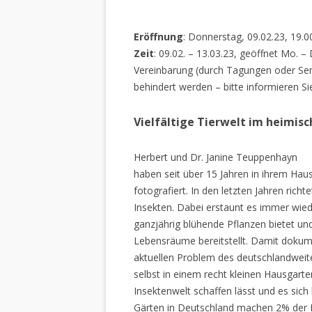
Eröffnung
: Donnerstag, 09.02.23, 19.0
Zeit
: 09.02. – 13.03.23, geöffnet Mo. –
Vereinbarung (durch Tagungen oder Sem
behindert werden – bitte informieren Si
Vielfältige Tierwelt im heimis
Herbert und Dr. Janine Teuppenhayn
haben seit über 15 Jahren in ihrem Hau
fotografiert. In den letzten Jahren rich
Insekten. Dabei erstaunt es immer wiede
ganzjährig blühende Pflanzen bietet un
Lebensräume bereitstellt. Damit dokume
aktuellen Problem des deutschlandweiten
selbst in einem recht kleinen Hausgarte
Insektenwelt schaffen lässt und es sich 
Gärten in Deutschland machen 2% der L