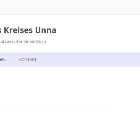
s Kreises Unna
hutzes unter einem Dach
Zum
Inhalt
GEN
KONTAKT
springen
GSKALENDER
ANFAHRT
T