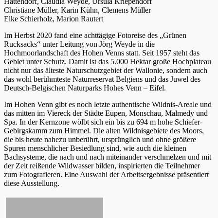
Hattendorf, Claudia Weyde, Ursula Kriependorf
Christiane Müller, Karin Kühn, Clemens Müller
Elke Schierholz, Marion Rautert
Im Herbst 2020 fand eine achttägige Fotoreise des „Grünen
Rucksacks“ unter Leitung von Jörg Weyde in die
Hochmoorlandschaft des Hohen Venns statt. Seit 1957 steht das
Gebiet unter Schutz. Damit ist das 5.000 Hektar große Hochplateau
nicht nur das älteste Naturschutzgebiet der Wallonie, sondern auch
das wohl berühmteste Naturreservat Belgiens und das Juwel des
Deutsch-Belgischen Naturparks Hohes Venn – Eifel.
Im Hohen Venn gibt es noch letzte authentische Wildnis-Areale und
das mitten im Viereck der Städte Eupen, Monschau, Malmedy und
Spa. In der Kernzone wölbt sich ein bis zu 694 m hohe Schiefer-
Gebirgskamm zum Himmel. Die alten Wildnisgebiete des Moors,
die bis heute nahezu unberührt, ursprünglich und ohne größere
Spuren menschlicher Besiedlung sind, wie auch die kleinen
Bachsysteme, die nach und nach miteinander verschmelzen und mit
der Zeit reißende Wildwasser bilden, inspirierten die Teilnehmer
zum Fotografieren. Eine Auswahl der Arbeitsergebnisse präsentiert
diese Ausstellung.