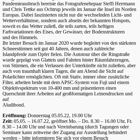
Pandemieausbruch bereiste das Fotografenehepaar Steffi Herrmann
und Chris Tettke aus Ochtrup jeweils im Januar die Insel im Norden
Europas. Dabei faszinierten nicht nur die wechselnden Licht- und
Wetterverhältnisse, sondern auch abseits der bekannten Hotspots,
soweit es das Wetter zuließ, die teils zarten, teils heftigen
Farbvariationen des Eises, der Gewässer, der Bodenstrukturen
und des Himmels.
Ihr letzter Besuch im Januar 2020 wurde begleitet von den stärksten
Schneestürmen seit gut 40 Jahren, denen auch zahlreiche
Islandpferde zum Opfer fielen. Die Autotour über die Ringstraße
wurde geprägt von Glatteis und Fahrten hinter Räumfahrzeugen,
von Stürmen, die ein Verlassen der Unterkünfte nicht zuließen, aber
auch von traumhaft klaren Tagen, die am Abend die Sicht auf
Polarlichter ermöglichten. Oft mit Stativ, immer ohne zusätzliche
Filter, arbeiten beide mit dem APSC-System von Fuji und einem
Objektivspektrum von 10-400 mm und präsentieren einen
Querschnitt ihrer Arbeiten auf großformatigen Leinendrucken und
auf
Aludibond.
Eröffnung:
Donnerstag 05.05.22, 19.00 Uhr
Zeit:
05.05. – 16.07.22, geöffnet Mo. – Do. 8.30 – 16.00 Uhr, Fr.
8.30 – 14.00 Uhr und nach Vereinbarung (durch Tagungen oder
Seminare kann zeitweise der Zugang zur Ausstellung behindert
werden – bitte informieren Sie sich vor einem Besuch