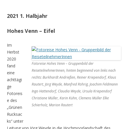
2021 1. Halbjahr
Hohes Venn – Eifel
Im
Herbst
2020
Fotoreise Hohes Venn – Gruppenbild der
fand
ReiseteilnehmerInnen, hinten beginnend von links nach
eine
rechts: Burkhardt Andrießen, Reiner Kriependorf, Klaus
achttägi
Rautert, Jörg Weyde, Manfred Röhrig, Joachim Feldmann
ge
Ingo Hattendorf, Claudia Weyde, Ursula Kriependorf
Fotoreis
Christiane Müller, Karin Kühn, Clemens Müller Elke
e des
Schierholz, Marion Rautert
„Grünen
Rucksac
ks“ unter
Leitung von Jörg Weyde in die Hochmoorlandschaft des