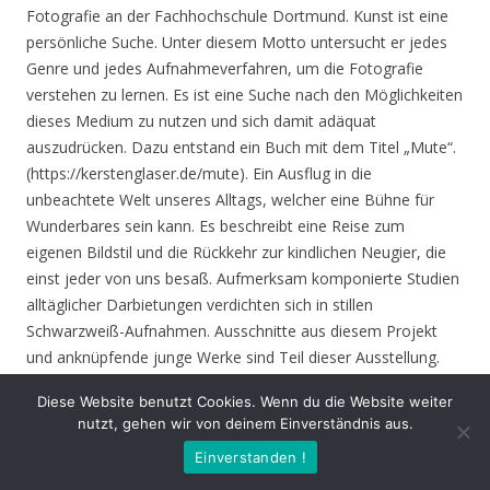
Fotografie an der Fachhochschule Dortmund. Kunst ist eine
persönliche Suche. Unter diesem Motto untersucht er jedes
Genre und jedes Aufnahmeverfahren, um die Fotografie
verstehen zu lernen. Es ist eine Suche nach den Möglichkeiten
dieses Medium zu nutzen und sich damit adäquat
auszudrücken. Dazu entstand ein Buch mit dem Titel „Mute“.
(https://kerstenglaser.de/mute). Ein Ausflug in die
unbeachtete Welt unseres Alltags, welcher eine Bühne für
Wunderbares sein kann. Es beschreibt eine Reise zum
eigenen Bildstil und die Rückkehr zur kindlichen Neugier, die
einst jeder von uns besaß. Aufmerksam komponierte Studien
alltäglicher Darbietungen verdichten sich in stillen
Schwarzweiß-Aufnahmen. Ausschnitte aus diesem Projekt
und anknüpfende junge Werke sind Teil dieser Ausstellung.
Diese Website benutzt Cookies. Wenn du die Website weiter
Eröffnung
: Donnerstag 17.06.21, 19.00 Uhr
nutzt, gehen wir von deinem Einverständnis aus.
Einverstanden !
Zeit
: 17.06. – 01.08.21, geöffnet Mo. – Do. 8.30 – 16.00 Uhr,
Fr. 8.30 – 14.00 Uhr und nach Vereinbarung (durch Tagungen