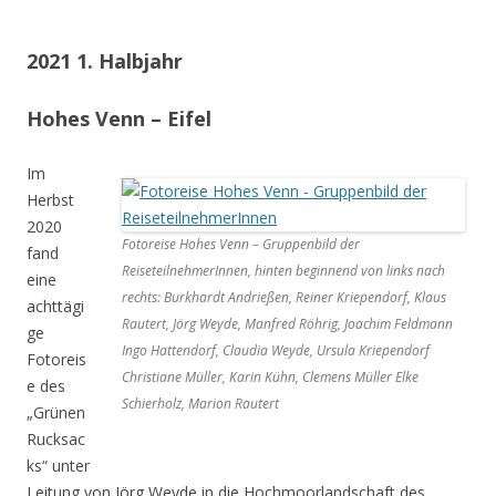
2021 1. Halbjahr
Hohes Venn – Eifel
Im
Herbst
2020
Fotoreise Hohes Venn – Gruppenbild der
fand
ReiseteilnehmerInnen, hinten beginnend von links nach
eine
rechts: Burkhardt Andrießen, Reiner Kriependorf, Klaus
achttägi
Rautert, Jörg Weyde, Manfred Röhrig, Joachim Feldmann
ge
Ingo Hattendorf, Claudia Weyde, Ursula Kriependorf
Fotoreis
Christiane Müller, Karin Kühn, Clemens Müller Elke
e des
Schierholz, Marion Rautert
„Grünen
Rucksac
ks“ unter
Leitung von Jörg Weyde in die Hochmoorlandschaft des