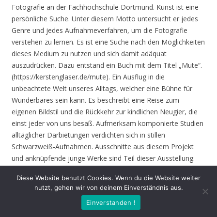
Fotografie an der Fachhochschule Dortmund. Kunst ist eine
persönliche Suche. Unter diesem Motto untersucht er jedes
Genre und jedes Aufnahmeverfahren, um die Fotografie
verstehen zu lernen. Es ist eine Suche nach den Möglichkeiten
dieses Medium zu nutzen und sich damit adäquat
auszudrücken. Dazu entstand ein Buch mit dem Titel „Mute“.
(https://kerstenglaser.de/mute). Ein Ausflug in die
unbeachtete Welt unseres Alltags, welcher eine Bühne für
Wunderbares sein kann. Es beschreibt eine Reise zum
eigenen Bildstil und die Rückkehr zur kindlichen Neugier, die
einst jeder von uns besaß. Aufmerksam komponierte Studien
alltäglicher Darbietungen verdichten sich in stillen
Schwarzweiß-Aufnahmen. Ausschnitte aus diesem Projekt
und anknüpfende junge Werke sind Teil dieser Ausstellung.
Diese Website benutzt Cookies. Wenn du die Website weiter
Eröffnung
: Donnerstag 17.06.21, 19.00 Uhr
nutzt, gehen wir von deinem Einverständnis aus.
Einverstanden !
Zeit
: 17.06. – 01.08.21, geöffnet Mo. – Do. 8.30 – 16.00 Uhr,
Fr. 8.30 – 14.00 Uhr und nach Vereinbarung (durch Tagungen