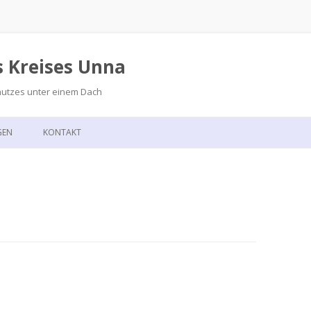
s Kreises Unna
hutzes unter einem Dach
Zum
Inhalt
GEN
KONTAKT
springen
GSKALENDER
ANFAHRT
T