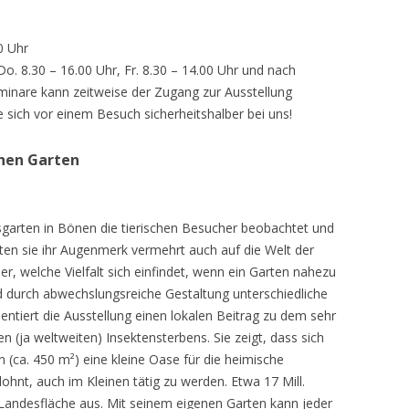
0 Uhr
 Do. 8.30 – 16.00 Uhr, Fr. 8.30 – 14.00 Uhr und nach
inare kann zeitweise der Zugang zur Ausstellung
e sich vor einem Besuch sicherheitshalber bei uns!
chen Garten
sgarten in Bönen die tierischen Besucher beobachtet und
teten sie ihr Augenmerk vermehrt auch auf die Welt der
r, welche Vielfalt sich einfindet, wenn ein Garten nahezu
d durch abwechslungsreiche Gestaltung unterschiedliche
ntiert die Ausstellung einen lokalen Beitrag zu dem sehr
 (ja weltweiten) Insektensterbens. Sie zeigt, dass sich
n (ca. 450 m²) eine kleine Oase für die heimische
lohnt, auch im Kleinen tätig zu werden. Etwa 17 Mill.
andesfläche aus. Mit seinem eigenen Garten kann jeder