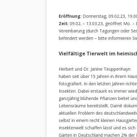
Eröffnung
: Donnerstag, 09.02.23, 19.0
Zeit
: 09.02. – 13.03.23, geöffnet Mo. –
Vereinbarung (durch Tagungen oder Sem
behindert werden – bitte informieren Si
Vielfältige Tierwelt im heimis
Herbert und Dr. Janine Teuppenhayn
haben seit über 15 Jahren in ihrem Hau
fotografiert. In den letzten Jahren rich
Insekten. Dabei erstaunt es immer wiede
ganzjährig blühende Pflanzen bietet un
Lebensräume bereitstellt. Damit dokume
aktuellen Problem des deutschlandweiten
selbst in einem recht kleinen Hausgarte
Insektenwelt schaffen lässt und es sich 
Gärten in Deutschland machen 2% der L