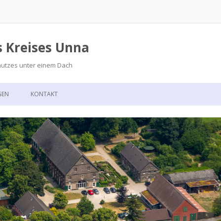
s Kreises Unna
hutzes unter einem Dach
Zum
Inhalt
GEN
KONTAKT
springen
GSKALENDER
ANFAHRT
T