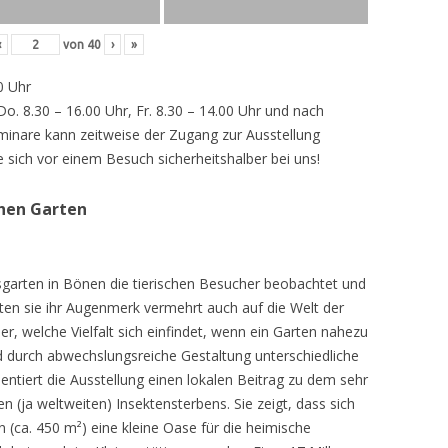
‹
von
40
›
»
0 Uhr
 Do. 8.30 – 16.00 Uhr, Fr. 8.30 – 14.00 Uhr und nach
inare kann zeitweise der Zugang zur Ausstellung
e sich vor einem Besuch sicherheitshalber bei uns!
chen Garten
sgarten in Bönen die tierischen Besucher beobachtet und
teten sie ihr Augenmerk vermehrt auch auf die Welt der
r, welche Vielfalt sich einfindet, wenn ein Garten nahezu
d durch abwechslungsreiche Gestaltung unterschiedliche
ntiert die Ausstellung einen lokalen Beitrag zu dem sehr
 (ja weltweiten) Insektensterbens. Sie zeigt, dass sich
n (ca. 450 m²) eine kleine Oase für die heimische