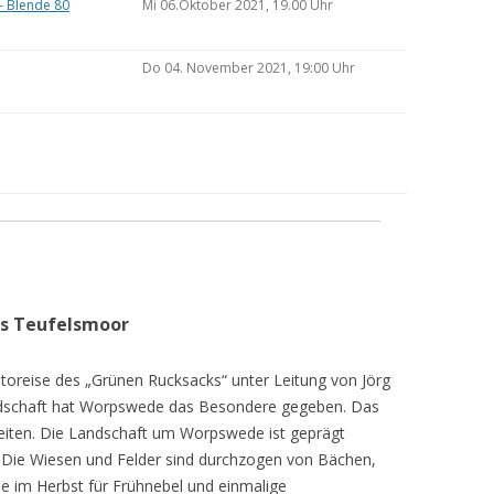
– Blende 80
Mi 06.Oktober 2021, 19.00 Uhr
Do 04. November 2021, 19:00 Uhr
as Teufelsmoor
toreise des „Grünen Rucksacks“ unter Leitung von Jörg
dschaft hat Worpswede das Besondere gegeben. Das
eiten. Die Landschaft um Worpswede ist geprägt
Die Wiesen und Felder sind durchzogen von Bächen,
e im Herbst für Frühnebel und einmalige