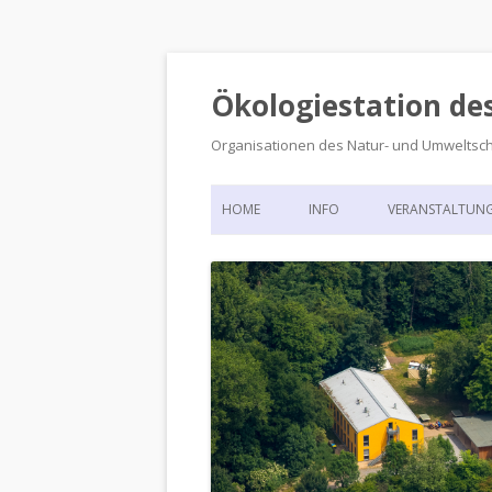
Ökologiestation de
Organisationen des Natur- und Umweltsc
HOME
INFO
VERANSTALTUN
ORGANISATIONSSTRUKTUR
VERANSTALTUN
DIE ÖKOLOGIESTATION – FAS
900 JAHRE VORGESCHICHTE