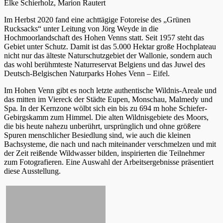
Elke Schierholz, Marion Rautert
Im Herbst 2020 fand eine achttägige Fotoreise des „Grünen
Rucksacks“ unter Leitung von Jörg Weyde in die
Hochmoorlandschaft des Hohen Venns statt. Seit 1957 steht das
Gebiet unter Schutz. Damit ist das 5.000 Hektar große Hochplateau
nicht nur das älteste Naturschutzgebiet der Wallonie, sondern auch
das wohl berühmteste Naturreservat Belgiens und das Juwel des
Deutsch-Belgischen Naturparks Hohes Venn – Eifel.
Im Hohen Venn gibt es noch letzte authentische Wildnis-Areale und
das mitten im Viereck der Städte Eupen, Monschau, Malmedy und
Spa. In der Kernzone wölbt sich ein bis zu 694 m hohe Schiefer-
Gebirgskamm zum Himmel. Die alten Wildnisgebiete des Moors,
die bis heute nahezu unberührt, ursprünglich und ohne größere
Spuren menschlicher Besiedlung sind, wie auch die kleinen
Bachsysteme, die nach und nach miteinander verschmelzen und mit
der Zeit reißende Wildwasser bilden, inspirierten die Teilnehmer
zum Fotografieren. Eine Auswahl der Arbeitsergebnisse präsentiert
diese Ausstellung.