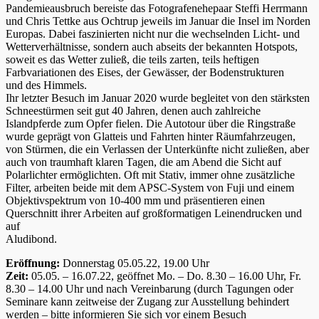
Pandemieausbruch bereiste das Fotografenehepaar Steffi Herrmann
und Chris Tettke aus Ochtrup jeweils im Januar die Insel im Norden
Europas. Dabei faszinierten nicht nur die wechselnden Licht- und
Wetterverhältnisse, sondern auch abseits der bekannten Hotspots,
soweit es das Wetter zuließ, die teils zarten, teils heftigen
Farbvariationen des Eises, der Gewässer, der Bodenstrukturen
und des Himmels.
Ihr letzter Besuch im Januar 2020 wurde begleitet von den stärksten
Schneestürmen seit gut 40 Jahren, denen auch zahlreiche
Islandpferde zum Opfer fielen. Die Autotour über die Ringstraße
wurde geprägt von Glatteis und Fahrten hinter Räumfahrzeugen,
von Stürmen, die ein Verlassen der Unterkünfte nicht zuließen, aber
auch von traumhaft klaren Tagen, die am Abend die Sicht auf
Polarlichter ermöglichten. Oft mit Stativ, immer ohne zusätzliche
Filter, arbeiten beide mit dem APSC-System von Fuji und einem
Objektivspektrum von 10-400 mm und präsentieren einen
Querschnitt ihrer Arbeiten auf großformatigen Leinendrucken und
auf
Aludibond.
Eröffnung:
Donnerstag 05.05.22, 19.00 Uhr
Zeit:
05.05. – 16.07.22, geöffnet Mo. – Do. 8.30 – 16.00 Uhr, Fr.
8.30 – 14.00 Uhr und nach Vereinbarung (durch Tagungen oder
Seminare kann zeitweise der Zugang zur Ausstellung behindert
werden – bitte informieren Sie sich vor einem Besuch