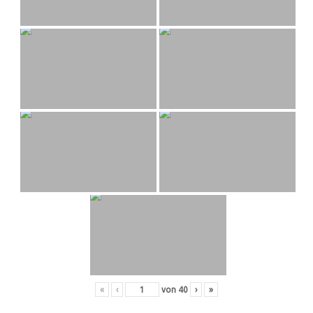
«
‹
von
40
›
»