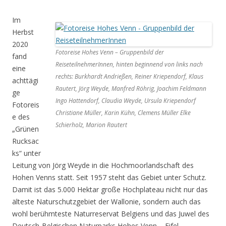
Im
Herbst
2020
Fotoreise Hohes Venn – Gruppenbild der
fand
ReiseteilnehmerInnen, hinten beginnend von links nach
eine
rechts: Burkhardt Andrießen, Reiner Kriependorf, Klaus
achttägi
Rautert, Jörg Weyde, Manfred Röhrig, Joachim Feldmann
ge
Ingo Hattendorf, Claudia Weyde, Ursula Kriependorf
Fotoreis
Christiane Müller, Karin Kühn, Clemens Müller Elke
e des
Schierholz, Marion Rautert
„Grünen
Rucksac
ks“ unter
Leitung von Jörg Weyde in die Hochmoorlandschaft des
Hohen Venns statt. Seit 1957 steht das Gebiet unter Schutz.
Damit ist das 5.000 Hektar große Hochplateau nicht nur das
älteste Naturschutzgebiet der Wallonie, sondern auch das
wohl berühmteste Naturreservat Belgiens und das Juwel des
Deutsch-Belgischen Naturparks Hohes Venn – Eifel.