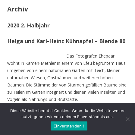
Archiv
2020 2. Halbjahr
Helga und Karl-Heinz Kühnapfel – Blende 80
Das Fotografen Ehepaar
wohnt in Kamen-Methler in einem von Efeu begrüntem Haus
umgeben von einem naturnahen Garten mit Teich, kleinen
naturnahen Wiesen, Obstbäumen und weiteren hohen
Bäumen. Die Stämme der von Stürmen gefällten Bäume sind
zu Teilen im Garten integriert und dienen vielen Insekten und
Vögeln als Nahrungs-und Brutstätte.
Diese Website benutzt Cookies. Wenn du die Website weiter
Beide sind Mitbegründer des NABU Unna und setzen sich seit
nutzt, gehen wir von deinem Einverständnis aus.
Jahrzehnten für den Natur- und Umweltschutz nein.
Einverstanden !