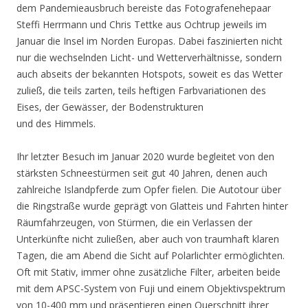
dem Pandemieausbruch bereiste das Fotografenehepaar
Steffi Herrmann und Chris Tettke aus Ochtrup jeweils im
Januar die Insel im Norden Europas. Dabei faszinierten nicht
nur die wechselnden Licht- und Wetterverhältnisse, sondern
auch abseits der bekannten Hotspots, soweit es das Wetter
zuließ, die teils zarten, teils heftigen Farbvariationen des
Eises, der Gewässer, der Bodenstrukturen
und des Himmels.
Ihr letzter Besuch im Januar 2020 wurde begleitet von den
stärksten Schneestürmen seit gut 40 Jahren, denen auch
zahlreiche Islandpferde zum Opfer fielen. Die Autotour über
die Ringstraße wurde geprägt von Glatteis und Fahrten hinter
Räumfahrzeugen, von Stürmen, die ein Verlassen der
Unterkünfte nicht zuließen, aber auch von traumhaft klaren
Tagen, die am Abend die Sicht auf Polarlichter ermöglichten.
Oft mit Stativ, immer ohne zusätzliche Filter, arbeiten beide
mit dem APSC-System von Fuji und einem Objektivspektrum
von 10-400 mm und präsentieren einen Querschnitt ihrer