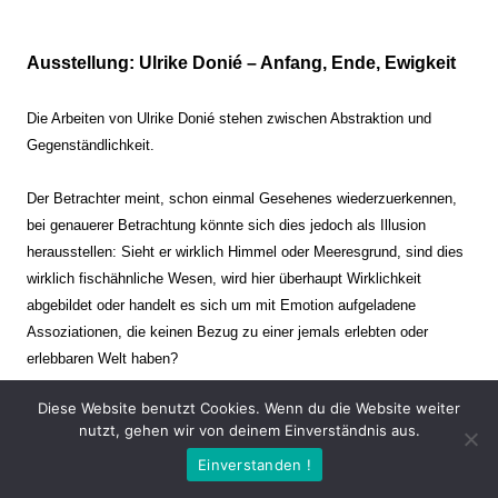
Ausstellung: Ulrike Donié – Anfang, Ende, Ewigkeit
Die Arbeiten von Ulrike Donié stehen zwischen Abstraktion und
Gegenständlichkeit.
Der Betrachter meint, schon einmal Gesehenes wiederzuerkennen,
bei genauerer Betrachtung könnte sich dies jedoch als Illusion
herausstellen: Sieht er wirklich Himmel oder Meeresgrund, sind dies
wirklich fischähnliche Wesen, wird hier überhaupt Wirklichkeit
abgebildet oder handelt es sich um mit Emotion aufgeladene
Assoziationen, die keinen Bezug zu einer jemals erlebten oder
erlebbaren Welt haben?
Diese Website benutzt Cookies. Wenn du die Website weiter
Verharren und Dynamik stehen sich dabei gegenüber. Zeit steht still
nutzt, gehen wir von deinem Einverständnis aus.
oder verrinnt im Nu. Es soll dabei eine Spannung, auch farblich, bis
Einverstanden !
zur Schmerzgrenze erzeugt werden. Die Arbeiten stellen ambivalente
Situationen dar. Kaum kann der Betrachter entscheiden, ob er hier