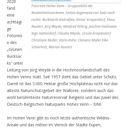
2020
Fotoreise Hohes Venn – Gruppenbild der
fand
ReiseteilnehmerInnen, hinten beginnend von links nach
eine
rechts: Burkhardt Andrießen, Reiner Kriependorf, Klaus
achttägi
Rautert, Jörg Weyde, Manfred Röhrig, Joachim Feldmann
ge
Ingo Hattendorf, Claudia Weyde, Ursula Kriependorf
Fotoreis
Christiane Müller, Karin Kühn, Clemens Müller Elke
e des
Schierholz, Marion Rautert
„Grünen
Rucksac
ks“ unter
Leitung von Jörg Weyde in die Hochmoorlandschaft des
Hohen Venns statt. Seit 1957 steht das Gebiet unter Schutz.
Damit ist das 5.000 Hektar große Hochplateau nicht nur das
älteste Naturschutzgebiet der Wallonie, sondern auch das
wohl berühmteste Naturreservat Belgiens und das Juwel des
Deutsch-Belgischen Naturparks Hohes Venn – Eifel.
Im Hohen Venn gibt es noch letzte authentische Wildnis-
Areale und das mitten im Viereck der Städte Eupen,