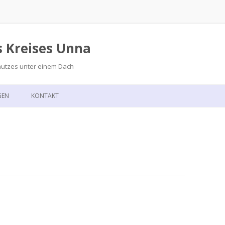
s Kreises Unna
hutzes unter einem Dach
Zum
Inhalt
GEN
KONTAKT
springen
GSKALENDER
ANFAHRT
T