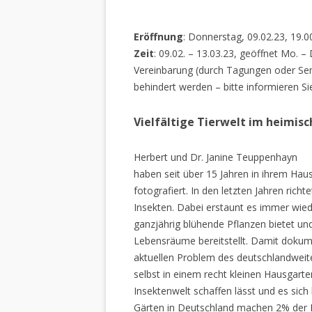
Eröffnung
: Donnerstag, 09.02.23, 19.0
Zeit
: 09.02. – 13.03.23, geöffnet Mo. –
Vereinbarung (durch Tagungen oder Sem
behindert werden – bitte informieren Si
Vielfältige Tierwelt im heimis
Herbert und Dr. Janine Teuppenhayn
haben seit über 15 Jahren in ihrem Hau
fotografiert. In den letzten Jahren rich
Insekten. Dabei erstaunt es immer wiede
ganzjährig blühende Pflanzen bietet un
Lebensräume bereitstellt. Damit dokume
aktuellen Problem des deutschlandweiten
selbst in einem recht kleinen Hausgarte
Insektenwelt schaffen lässt und es sich 
Gärten in Deutschland machen 2% der L