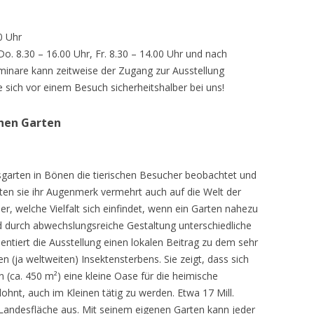
0 Uhr
 Do. 8.30 – 16.00 Uhr, Fr. 8.30 – 14.00 Uhr und nach
inare kann zeitweise der Zugang zur Ausstellung
e sich vor einem Besuch sicherheitshalber bei uns!
chen Garten
sgarten in Bönen die tierischen Besucher beobachtet und
teten sie ihr Augenmerk vermehrt auch auf die Welt der
r, welche Vielfalt sich einfindet, wenn ein Garten nahezu
d durch abwechslungsreiche Gestaltung unterschiedliche
ntiert die Ausstellung einen lokalen Beitrag zu dem sehr
 (ja weltweiten) Insektensterbens. Sie zeigt, dass sich
n (ca. 450 m²) eine kleine Oase für die heimische
lohnt, auch im Kleinen tätig zu werden. Etwa 17 Mill.
andesfläche aus. Mit seinem eigenen Garten kann jeder