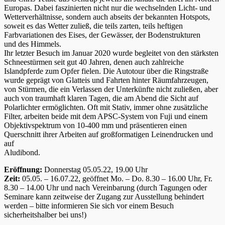
Europas. Dabei faszinierten nicht nur die wechselnden Licht- und
Wetterverhältnisse, sondern auch abseits der bekannten Hotspots,
soweit es das Wetter zuließ, die teils zarten, teils heftigen
Farbvariationen des Eises, der Gewässer, der Bodenstrukturen
und des Himmels.
Ihr letzter Besuch im Januar 2020 wurde begleitet von den stärksten
Schneestürmen seit gut 40 Jahren, denen auch zahlreiche
Islandpferde zum Opfer fielen. Die Autotour über die Ringstraße
wurde geprägt von Glatteis und Fahrten hinter Räumfahrzeugen,
von Stürmen, die ein Verlassen der Unterkünfte nicht zuließen, aber
auch von traumhaft klaren Tagen, die am Abend die Sicht auf
Polarlichter ermöglichten. Oft mit Stativ, immer ohne zusätzliche
Filter, arbeiten beide mit dem APSC-System von Fuji und einem
Objektivspektrum von 10-400 mm und präsentieren einen
Querschnitt ihrer Arbeiten auf großformatigen Leinendrucken und
auf
Aludibond.
Eröffnung:
Donnerstag 05.05.22, 19.00 Uhr
Zeit:
05.05. – 16.07.22, geöffnet Mo. – Do. 8.30 – 16.00 Uhr, Fr.
8.30 – 14.00 Uhr und nach Vereinbarung (durch Tagungen oder
Seminare kann zeitweise der Zugang zur Ausstellung behindert
werden – bitte informieren Sie sich vor einem Besuch
sicherheitshalber bei uns!)