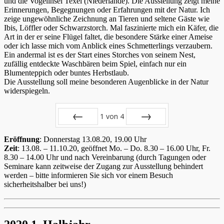
und die Vogelinsel Texel (Niederlande). Die Ausstellung zeigt meine
Erinnerungen, Begegnungen oder Erfahrungen mit der Natur. Ich
zeige ungewöhnliche Zeichnung an Tieren und seltene Gäste wie
Ibis, Löffler oder Schwarzstorch. Mal faszinierte mich ein Käfer, die
Art in der er seine Flügel faltet, die besondere Stärke einer Ameise
oder ich lasse mich vom Anblick eines Schmetterlings verzaubern.
Ein andermal ist es der Start eines Storches von seinem Nest,
zufällig entdeckte Waschbären beim Spiel, einfach nur ein
Blumenteppich oder buntes Herbstlaub.
Die Ausstellung soll meine besonderen Augenblicke in der Natur
widerspiegeln.
1
von
4
Zurück
Vor
Eröffnung
: Donnerstag 13.08.20, 19.00 Uhr
Zeit
: 13.08. – 11.10.20, geöffnet Mo. – Do. 8.30 – 16.00 Uhr, Fr.
8.30 – 14.00 Uhr und nach Vereinbarung (durch Tagungen oder
Seminare kann zeitweise der Zugang zur Ausstellung behindert
werden – bitte informieren Sie sich vor einem Besuch
sicherheitshalber bei uns!)