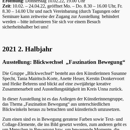
Eröffnung
: Donnerstag 10.02.22, 19.00 Uhr
Zeit
: 10.02. – 24.04.22, geöffnet Mo. – Do. 8.30 – 16.00 Uhr, Fr.
8.30 – 14.00 Uhr und nach Vereinbarung (durch Tagungen oder
Seminare kann zeitweise der Zugang zur Ausstellung behindert
werden – bitte informieren Sie sich vor einem Besuch
sicherheitshalber bei uns!
2021 2. Halbjahr
Ausstellung: Blickwechsel „Faszination Bewegung“
Die Gruppe „Blickwechsel“ besteht aus den Künstlerinnen Susanne
Specht, Tania Mairitsch-Korte, Anette Heuer, Kerstin Donkervoort
und Heike Behrens und blickt auf eine zweijährige kreative
Zusammenarbeit und Ausstellungstätigkeit im Kreis Unna zurück.
In dieser Ausstellung ist es das Anliegen der Künstlerinnengruppe,
das Thema „Faszination Bewegung“ aus unterschiedlichen
Blickwinkeln heraus zu betrachten und künstlerisch umzusetzen.
Zum einen sind es in Bewegung geratene Farben sowie Text- und
Collage-Elemente, die ins Bild gesetzt werden, zum anderen geht es
um Menschen in Bewegung bzw. um bewegende Momente, die