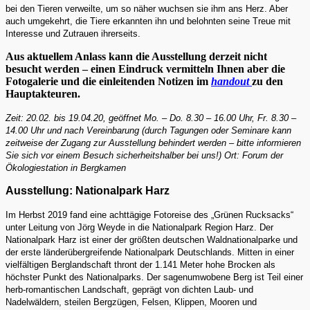
bei den Tieren verweilte, um so näher wuchsen sie ihm ans Herz. Aber
auch umgekehrt, die Tiere erkannten ihn und belohnten seine Treue mit
Interesse und Zutrauen ihrerseits.
Aus aktuellem Anlass kann die Ausstellung derzeit nicht
besucht werden – einen Eindruck vermitteln Ihnen aber die
Fotogalerie und die einleitenden Notizen im
handout
zu den
Hauptakteuren.
Zeit: 20.02. bis 19.04.20, geöffnet Mo. – Do. 8.30 – 16.00 Uhr, Fr. 8.30 –
14.00 Uhr und nach Vereinbarung (durch Tagungen oder Seminare kann
zeitweise der Zugang zur Ausstellung behindert werden – bitte informieren
Sie sich vor einem Besuch sicherheitshalber bei uns!) Ort: Forum der
Ökologiestation in Bergkamen
Ausstellung: Nationalpark Harz
Im Herbst 2019 fand eine achttägige Fotoreise des „Grünen Rucksacks“
unter Leitung von Jörg Weyde in die Nationalpark Region Harz. Der
Nationalpark Harz ist einer der größten deutschen Waldnationalparke und
der erste länderübergreifende Nationalpark Deutschlands. Mitten in einer
vielfältigen Berglandschaft thront der 1.141 Meter hohe Brocken als
höchster Punkt des Nationalparks. Der sagenumwobene Berg ist Teil einer
herb-romantischen Landschaft, geprägt von dichten Laub- und
Nadelwäldern, steilen Bergzügen, Felsen, Klippen, Mooren und