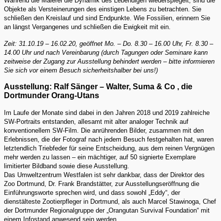
Während die Malerei die Dynamik des Lebendigen wiederspiegelt, sind die
Objekte als Versteinerungen des einstigen Lebens zu betrachten. Sie
schließen den Kreislauf und sind Endpunkte. Wie Fossilien, erinnern Sie
an längst Vergangenes und schließen die Ewigkeit mit ein.
Zeit: 31.10.19 – 16.02.20, geöffnet Mo. – Do. 8.30 – 16.00 Uhr, Fr. 8.30 –
14.00 Uhr und nach Vereinbarung (durch Tagungen oder Seminare kann
zeitweise der Zugang zur Ausstellung behindert werden – bitte informieren
Sie sich vor einem Besuch sicherheitshalber bei uns!)
Ausstellung: Ralf Sänger – Walter, Suma & Co , die
Dortmunder Orang-Utans
Im Laufe der Monate sind dabei in den Jahren 2018 und 2019 zahlreiche
SW-Portraits entstanden, allesamt mit alter analoger Technik auf
konventionellem SW-Film. Die anrührenden Bilder, zusammen mit den
Erlebnissen, die der Fotograf nach jedem Besuch festgehalten hat, waren
letztendlich Triebfeder für seine Entscheidung, aus dem reinen Vergnügen
mehr werden zu lassen – ein mächtiger, auf 50 signierte Exemplare
limitierter Bildband sowie diese Ausstellung.
Das Umweltzentrum Westfalen ist sehr dankbar, dass der Direktor des
Zoo Dortmund, Dr. Frank Brandstätter, zur Ausstellungseröffnung die
Einführungsworte sprechen wird, und dass sowohl „Eddy“, der
dienstälteste Zootierpfleger in Dortmund, als auch Marcel Stawinoga, Chef
der Dortmunder Regionalgruppe der „Orangutan Survival Foundation“ mit
einem Infostand anwesend sein werden.