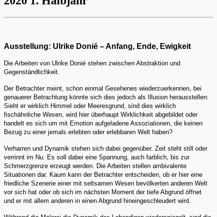
2020 1. Halbjahr
Ausstellung: Ulrike Donié – Anfang, Ende, Ewigkeit
Die Arbeiten von Ulrike Donié stehen zwischen Abstraktion und
Gegenständlichkeit.
Der Betrachter meint, schon einmal Gesehenes wiederzuerkennen, bei
genauerer Betrachtung könnte sich dies jedoch als Illusion herausstellen:
Sieht er wirklich Himmel oder Meeresgrund, sind dies wirklich
fischähnliche Wesen, wird hier überhaupt Wirklichkeit abgebildet oder
handelt es sich um mit Emotion aufgeladene Assoziationen, die keinen
Bezug zu einer jemals erlebten oder erlebbaren Welt haben?
Verharren und Dynamik stehen sich dabei gegenüber. Zeit steht still oder
verrinnt im Nu. Es soll dabei eine Spannung, auch farblich, bis zur
Schmerzgrenze erzeugt werden. Die Arbeiten stellen ambivalente
Situationen dar. Kaum kann der Betrachter entscheiden, ob er hier eine
friedliche Szenerie einer mit seltsamen Wesen bevölkerten anderen Welt
vor sich hat oder ob sich im nächsten Moment der tiefe Abgrund öffnet
und er mit allem anderen in einen Abgrund hineingeschleudert wird.