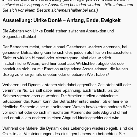
zeitweise der Zugang zur Ausstellung behindert werden – bitte informieren
Sie sich vor einem Besuch sicherheitshalber bei uns!)
Ausstellung: Ulrike Donié – Anfang, Ende, Ewigkeit
Die Arbeiten von Ulrike Donié stehen zwischen Abstraktion und
Gegenständlichkeit.
Der Betrachter meint, schon einmal Gesehenes wiederzuerkennen, bei
genauerer Betrachtung könnte sich dies jedoch als Illusion herausstellen:
Sieht er wirklich Himmel oder Meeresgrund, sind dies wirklich
fischähnliche Wesen, wird hier überhaupt Wirklichkeit abgebildet oder
handelt es sich um mit Emotion aufgeladene Assoziationen, die keinen
Bezug zu einer jemals erlebten oder erlebbaren Welt haben?
Verharren und Dynamik stehen sich dabei gegenüber. Zeit steht still oder
verrinnt im Nu. Es soll dabei eine Spannung, auch farblich, bis zur
Schmerzgrenze erzeugt werden. Die Arbeiten stellen ambivalente
Situationen dar. Kaum kann der Betrachter entscheiden, ob er hier eine
friedliche Szenerie einer mit seltsamen Wesen bevölkerten anderen Welt
vor sich hat oder ob sich im nächsten Moment der tiefe Abgrund öffnet
und er mit allem anderen in einen Abgrund hineingeschleudert wird.
Während die Malerei die Dynamik des Lebendigen wiederspiegelt, sind die
Objekte als Versteinerungen des einstigen Lebens zu betrachten. Sie