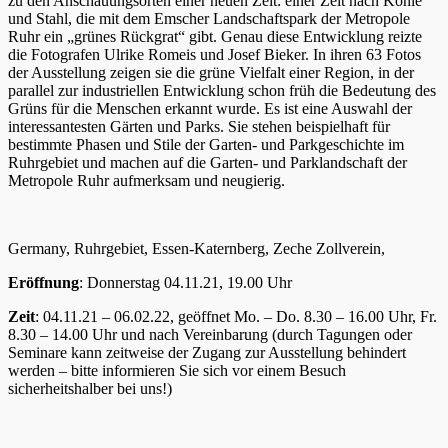
zu den Anschauungsorten einer neuen Zeit: einer Zeit nach Kohle
und Stahl, die mit dem Emscher Landschaftspark der Metropole
Ruhr ein „grünes Rückgrat“ gibt. Genau diese Entwicklung reizte
die Fotografen Ulrike Romeis und Josef Bieker. In ihren 63 Fotos
der Ausstellung zeigen sie die grüne Vielfalt einer Region, in der
parallel zur industriellen Entwicklung schon früh die Bedeutung des
Grüns für die Menschen erkannt wurde. Es ist eine Auswahl der
interessantesten Gärten und Parks. Sie stehen beispielhaft für
bestimmte Phasen und Stile der Garten- und Parkgeschichte im
Ruhrgebiet und machen auf die Garten- und Parklandschaft der
Metropole Ruhr aufmerksam und neugierig.
Germany, Ruhrgebiet, Essen-Katernberg, Zeche Zollverein,
Eröffnung
: Donnerstag 04.11.21, 19.00 Uhr
Zeit
: 04.11.21 – 06.02.22, geöffnet Mo. – Do. 8.30 – 16.00 Uhr, Fr.
8.30 – 14.00 Uhr und nach Vereinbarung (durch Tagungen oder
Seminare kann zeitweise der Zugang zur Ausstellung behindert
werden – bitte informieren Sie sich vor einem Besuch
sicherheitshalber bei uns!)