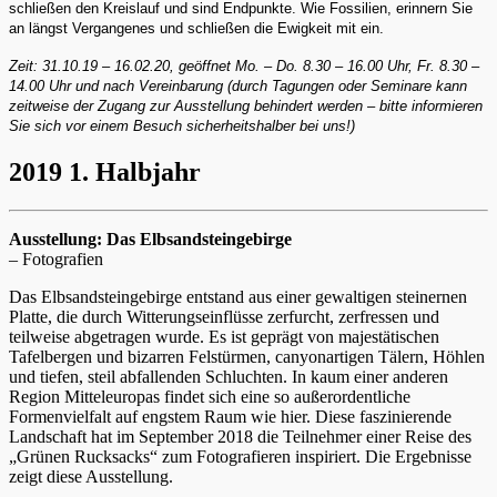
schließen den Kreislauf und sind Endpunkte. Wie Fossilien, erinnern Sie
an längst Vergangenes und schließen die Ewigkeit mit ein.
Zeit: 31.10.19 – 16.02.20, geöffnet Mo. – Do. 8.30 – 16.00 Uhr, Fr. 8.30 –
14.00 Uhr und nach Vereinbarung (durch Tagungen oder Seminare kann
zeitweise der Zugang zur Ausstellung behindert werden – bitte informieren
Sie sich vor einem Besuch sicherheitshalber bei uns!)
2019 1. Halbjahr
Ausstellung: Das Elbsandsteingebirge
– Fotografien
Das Elbsandsteingebirge entstand aus einer gewaltigen steinernen
Platte, die durch Witterungseinflüsse zerfurcht, zerfressen und
teilweise abgetragen wurde. Es ist geprägt von majestätischen
Tafelbergen und bizarren Felstürmen, canyonartigen Tälern, Höhlen
und tiefen, steil abfallenden Schluchten. In kaum einer anderen
Region Mitteleuropas findet sich eine so außerordentliche
Formenvielfalt auf engstem Raum wie hier. Diese faszinierende
Landschaft hat im September 2018 die Teilnehmer einer Reise des
„Grünen Rucksacks“ zum Fotografieren inspiriert. Die Ergebnisse
zeigt diese Ausstellung.