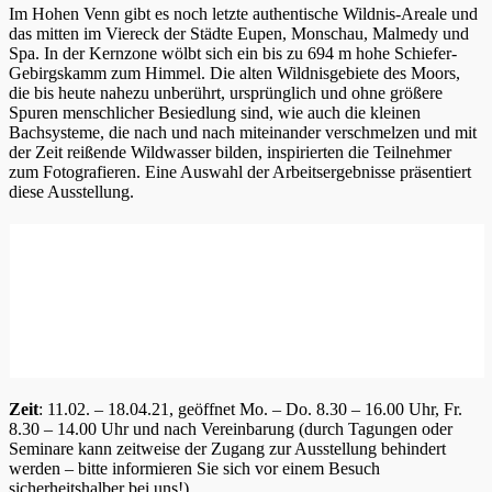
Im Hohen Venn gibt es noch letzte authentische Wildnis-Areale und
das mitten im Viereck der Städte Eupen, Monschau, Malmedy und
Spa. In der Kernzone wölbt sich ein bis zu 694 m hohe Schiefer-
Gebirgskamm zum Himmel. Die alten Wildnisgebiete des Moors,
die bis heute nahezu unberührt, ursprünglich und ohne größere
Spuren menschlicher Besiedlung sind, wie auch die kleinen
Bachsysteme, die nach und nach miteinander verschmelzen und mit
der Zeit reißende Wildwasser bilden, inspirierten die Teilnehmer
zum Fotografieren. Eine Auswahl der Arbeitsergebnisse präsentiert
diese Ausstellung.
Zeit
: 11.02. – 18.04.21, geöffnet Mo. – Do. 8.30 – 16.00 Uhr, Fr.
8.30 – 14.00 Uhr und nach Vereinbarung (durch Tagungen oder
Seminare kann zeitweise der Zugang zur Ausstellung behindert
werden – bitte informieren Sie sich vor einem Besuch
sicherheitshalber bei uns!)