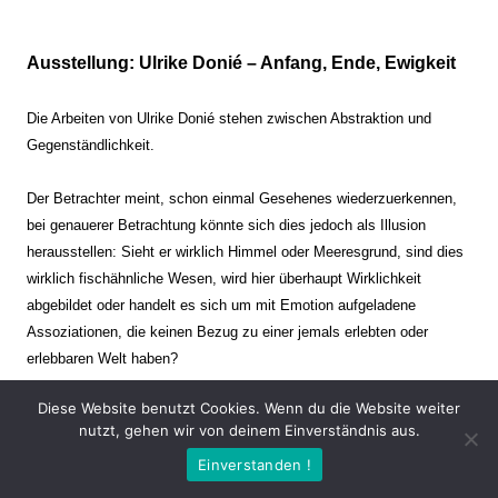
Ausstellung: Ulrike Donié – Anfang, Ende, Ewigkeit
Die Arbeiten von Ulrike Donié stehen zwischen Abstraktion und
Gegenständlichkeit.
Der Betrachter meint, schon einmal Gesehenes wiederzuerkennen,
bei genauerer Betrachtung könnte sich dies jedoch als Illusion
herausstellen: Sieht er wirklich Himmel oder Meeresgrund, sind dies
wirklich fischähnliche Wesen, wird hier überhaupt Wirklichkeit
abgebildet oder handelt es sich um mit Emotion aufgeladene
Assoziationen, die keinen Bezug zu einer jemals erlebten oder
erlebbaren Welt haben?
Diese Website benutzt Cookies. Wenn du die Website weiter
Verharren und Dynamik stehen sich dabei gegenüber. Zeit steht still
nutzt, gehen wir von deinem Einverständnis aus.
oder verrinnt im Nu. Es soll dabei eine Spannung, auch farblich, bis
Einverstanden !
zur Schmerzgrenze erzeugt werden. Die Arbeiten stellen ambivalente
Situationen dar. Kaum kann der Betrachter entscheiden, ob er hier