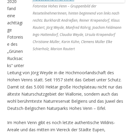
2020
Fotoreise Hohes Venn – Gruppenbild der
fand
ReiseteilnehmerInnen, hinten beginnend von links nach
eine
rechts: Burkhardt Andrießen, Reiner Kriependorf, Klaus
achttägi
Rautert, Jörg Weyde, Manfred Röhrig, Joachim Feldmann
ge
Ingo Hattendorf, Claudia Weyde, Ursula Kriependorf
Fotoreis
Christiane Müller, Karin Kühn, Clemens Müller Elke
e des
Schierholz, Marion Rautert
„Grünen
Rucksac
ks“ unter
Leitung von Jörg Weyde in die Hochmoorlandschaft des
Hohen Venns statt. Seit 1957 steht das Gebiet unter Schutz.
Damit ist das 5.000 Hektar große Hochplateau nicht nur das
älteste Naturschutzgebiet der Wallonie, sondern auch das
wohl berühmteste Naturreservat Belgiens und das Juwel des
Deutsch-Belgischen Naturparks Hohes Venn – Eifel.
Im Hohen Venn gibt es noch letzte authentische Wildnis-
Areale und das mitten im Viereck der Städte Eupen,