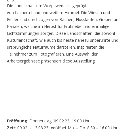
Die Landschaft um Worpswede ist geprägt
von flachem Land und weitem Himmel. Die Wiesen und
Felder sind durchzogen von Bächen, Flussläufen, Gräben und
Kanälen, welche im Herbst für Frühnebel und einmalige
Lichtstimmungen sorgen. Diese Landschaften, die sowohl
Kulturlandschaft, wie auch bis heute nahezu unberührte und
ursprüngliche Naturräume darstellen, inspirierten die
Teilnehmer zum Fotografieren. Eine Auswahl der
Arbeitsergebnisse präsentiert diese Ausstellung.
Eröffnung
: Donnerstag, 09.02.23, 19.00 Uhr
Zeit
: 09.02. – 13.03.23, geöffnet Mo. – Do. 8.30 – 16.00 Uhr,