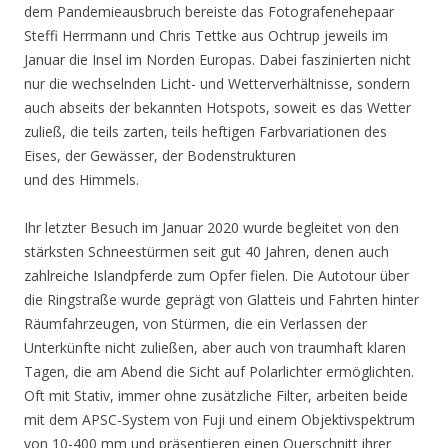
dem Pandemieausbruch bereiste das Fotografenehepaar
Steffi Herrmann und Chris Tettke aus Ochtrup jeweils im
Januar die Insel im Norden Europas. Dabei faszinierten nicht
nur die wechselnden Licht- und Wetterverhältnisse, sondern
auch abseits der bekannten Hotspots, soweit es das Wetter
zuließ, die teils zarten, teils heftigen Farbvariationen des
Eises, der Gewässer, der Bodenstrukturen
und des Himmels.
Ihr letzter Besuch im Januar 2020 wurde begleitet von den
stärksten Schneestürmen seit gut 40 Jahren, denen auch
zahlreiche Islandpferde zum Opfer fielen. Die Autotour über
die Ringstraße wurde geprägt von Glatteis und Fahrten hinter
Räumfahrzeugen, von Stürmen, die ein Verlassen der
Unterkünfte nicht zuließen, aber auch von traumhaft klaren
Tagen, die am Abend die Sicht auf Polarlichter ermöglichten.
Oft mit Stativ, immer ohne zusätzliche Filter, arbeiten beide
mit dem APSC-System von Fuji und einem Objektivspektrum
von 10-400 mm und präsentieren einen Querschnitt ihrer