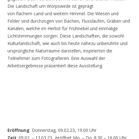
Die Landschaft um Worpswede ist geprägt
von flachem Land und weitem Himmel. Die Wiesen und
Felder sind durchzogen von Bächen, Flussläufen, Gräben und
Kanälen, welche im Herbst für Frühnebel und einmalige
Lichtstimmungen sorgen. Diese Landschaften, die sowohl
Kulturlandschaft, wie auch bis heute nahezu unberührte und
ursprüngliche Naturräume darstellen, inspirierten die
Teilnehmer zum Fotografieren. Eine Auswahl der
Arbeitsergebnisse präsentiert diese Ausstellung.
Eröffnung
: Donnerstag, 09.02.23, 19.00 Uhr
Zeit
: 09.02. – 13.03.23, geöffnet Mo. – Do. 8.30 – 16.00 Uhr,