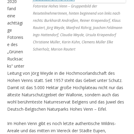
2020
Fotoreise Hohes Venn – Gruppenbild der
fand
ReiseteilnehmerInnen, hinten beginnend von links nach
eine
rechts: Burkhardt Andrießen, Reiner Kriependorf, Klaus
achttägi
Rautert, Jörg Weyde, Manfred Röhrig, Joachim Feldmann
ge
Ingo Hattendorf, Claudia Weyde, Ursula Kriependorf
Fotoreis
Christiane Müller, Karin Kühn, Clemens Müller Elke
e des
Schierholz, Marion Rautert
„Grünen
Rucksac
ks“ unter
Leitung von Jörg Weyde in die Hochmoorlandschaft des
Hohen Venns statt. Seit 1957 steht das Gebiet unter Schutz.
Damit ist das 5.000 Hektar große Hochplateau nicht nur das
älteste Naturschutzgebiet der Wallonie, sondern auch das
wohl berühmteste Naturreservat Belgiens und das Juwel des
Deutsch-Belgischen Naturparks Hohes Venn – Eifel.
Im Hohen Venn gibt es noch letzte authentische Wildnis-
Areale und das mitten im Viereck der Städte Eupen,