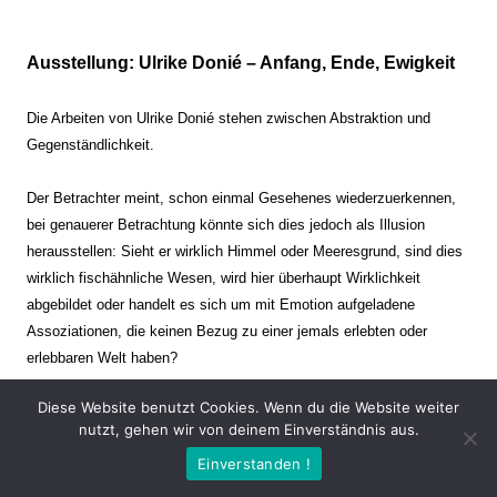
Ausstellung: Ulrike Donié – Anfang, Ende, Ewigkeit
Die Arbeiten von Ulrike Donié stehen zwischen Abstraktion und
Gegenständlichkeit.
Der Betrachter meint, schon einmal Gesehenes wiederzuerkennen,
bei genauerer Betrachtung könnte sich dies jedoch als Illusion
herausstellen: Sieht er wirklich Himmel oder Meeresgrund, sind dies
wirklich fischähnliche Wesen, wird hier überhaupt Wirklichkeit
abgebildet oder handelt es sich um mit Emotion aufgeladene
Assoziationen, die keinen Bezug zu einer jemals erlebten oder
erlebbaren Welt haben?
Diese Website benutzt Cookies. Wenn du die Website weiter
Verharren und Dynamik stehen sich dabei gegenüber. Zeit steht still
nutzt, gehen wir von deinem Einverständnis aus.
oder verrinnt im Nu. Es soll dabei eine Spannung, auch farblich, bis
Einverstanden !
zur Schmerzgrenze erzeugt werden. Die Arbeiten stellen ambivalente
Situationen dar. Kaum kann der Betrachter entscheiden, ob er hier