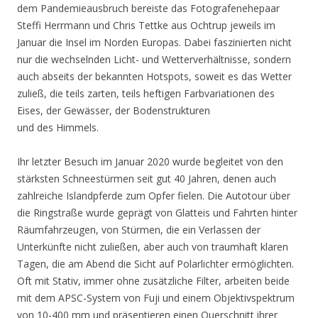
dem Pandemieausbruch bereiste das Fotografenehepaar
Steffi Herrmann und Chris Tettke aus Ochtrup jeweils im
Januar die Insel im Norden Europas. Dabei faszinierten nicht
nur die wechselnden Licht- und Wetterverhältnisse, sondern
auch abseits der bekannten Hotspots, soweit es das Wetter
zuließ, die teils zarten, teils heftigen Farbvariationen des
Eises, der Gewässer, der Bodenstrukturen
und des Himmels.
Ihr letzter Besuch im Januar 2020 wurde begleitet von den
stärksten Schneestürmen seit gut 40 Jahren, denen auch
zahlreiche Islandpferde zum Opfer fielen. Die Autotour über
die Ringstraße wurde geprägt von Glatteis und Fahrten hinter
Räumfahrzeugen, von Stürmen, die ein Verlassen der
Unterkünfte nicht zuließen, aber auch von traumhaft klaren
Tagen, die am Abend die Sicht auf Polarlichter ermöglichten.
Oft mit Stativ, immer ohne zusätzliche Filter, arbeiten beide
mit dem APSC-System von Fuji und einem Objektivspektrum
von 10-400 mm und präsentieren einen Querschnitt ihrer