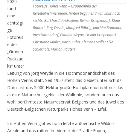
2020
Fotoreise Hohes Venn – Gruppenbild der
fand
ReiseteilnehmerInnen, hinten beginnend von links nach
eine
rechts: Burkhardt Andrießen, Reiner Kriependorf, Klaus
achttägi
Rautert, Jörg Weyde, Manfred Röhrig, Joachim Feldmann
ge
Ingo Hattendorf, Claudia Weyde, Ursula Kriependorf
Fotoreis
Christiane Müller, Karin Kühn, Clemens Müller Elke
e des
Schierholz, Marion Rautert
„Grünen
Rucksac
ks“ unter
Leitung von Jörg Weyde in die Hochmoorlandschaft des
Hohen Venns statt. Seit 1957 steht das Gebiet unter Schutz.
Damit ist das 5.000 Hektar große Hochplateau nicht nur das
älteste Naturschutzgebiet der Wallonie, sondern auch das
wohl berühmteste Naturreservat Belgiens und das Juwel des
Deutsch-Belgischen Naturparks Hohes Venn – Eifel.
Im Hohen Venn gibt es noch letzte authentische Wildnis-
Areale und das mitten im Viereck der Städte Eupen,