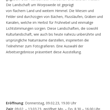
Die Landschaft um Worpswede ist geprägt
von flachem Land und weitem Himmel. Die Wiesen und
Felder sind durchzogen von Bächen, Flussläufen, Gräben und
Kanälen, welche im Herbst für Frühnebel und einmalige
Lichtstimmungen sorgen. Diese Landschaften, die sowohl
Kulturlandschaft, wie auch bis heute nahezu unberührte und
ursprüngliche Naturräume darstellen, inspirierten die
Teilnehmer zum Fotografieren. Eine Auswahl der
Arbeitsergebnisse präsentiert diese Ausstellung.
Eröffnung
: Donnerstag, 09.02.23, 19.00 Uhr
Zeit
: 09.02. – 13.03.23, geöffnet Mo. – Do. 8.30 – 16.00 Uhr,