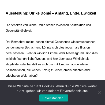
Ausstellung: Ulrike Donié – Anfang, Ende, Ewigkeit
Die Arbeiten von Ulrike Donié stehen zwischen Abstraktion und
Gegenständlichkeit.
Der Betrachter meint, schon einmal Gesehenes wiederzuerkennen,
bei genauerer Betrachtung könnte sich dies jedoch als Illusion
herausstellen: Sieht er wirklich Himmel oder Meeresgrund, sind dies
wirklich fischähnliche Wesen, wird hier überhaupt Wirklichkeit
abgebildet oder handelt es sich um mit Emotion aufgeladene
Assoziationen, die keinen Bezug zu einer jemals erlebten oder
erlebbaren Welt haben?
Diese Website benutzt Cookies. Wenn du die Website weiter
Verharren und Dynamik stehen sich dabei gegenüber. Zeit steht still
nutzt, gehen wir von deinem Einverständnis aus.
oder verrinnt im Nu. Es soll dabei eine Spannung, auch farblich, bis
Einverstanden !
zur Schmerzgrenze erzeugt werden. Die Arbeiten stellen ambivalente
Situationen dar. Kaum kann der Betrachter entscheiden, ob er hier