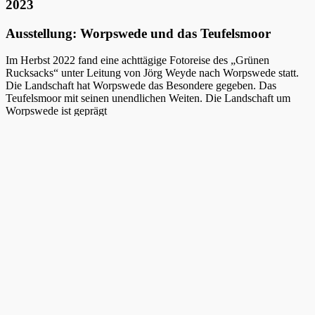
2023
Ausstellung: Worpswede und das Teufelsmoor
Im Herbst 2022 fand eine achttägige Fotoreise des „Grünen
Rucksacks“ unter Leitung von Jörg Weyde nach Worpswede statt.
Die Landschaft hat Worpswede das Besondere gegeben. Das
Teufelsmoor mit seinen unendlichen Weiten. Die Landschaft um
Worpswede ist geprägt
von flachem Land und weitem Himmel. Die Wiesen und Felder sind
durchzogen von Bächen, Flussläufen, Gräben und Kanälen, welche
im Herbst für Frühnebel und einmalige Lichtstimmungen sorgen.
Diese Landschaften, die sowohl Kulturlandschaft, wie auch bis
heute nahezu unberührte und ursprüngliche Naturräume darstellen,
inspirierten die Teilnehmer zum Fotografieren. Eine Auswahl der
Arbeitsergebnisse präsentiert diese Ausstellung.