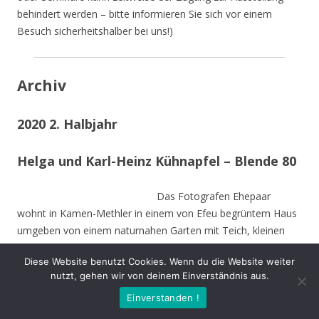
behindert werden – bitte informieren Sie sich vor einem
Besuch sicherheitshalber bei uns!)
Archiv
2020 2. Halbjahr
Helga und Karl-Heinz Kühnapfel – Blende 80
Das Fotografen Ehepaar
wohnt in Kamen-Methler in einem von Efeu begrüntem Haus
umgeben von einem naturnahen Garten mit Teich, kleinen
naturnahen Wiesen, Obstbäumen und weiteren hohen
Diese Website benutzt Cookies. Wenn du die Website weiter
Bäumen. Die Stämme der von Stürmen gefällten Bäume sind
nutzt, gehen wir von deinem Einverständnis aus.
zu Teilen im Garten integriert und dienen vielen Insekten und
Einverstanden !
Vögeln als Nahrungs-und Brutstätte.