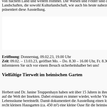
von flachem Land und weitem Himmel. Die Wiesen und Felder sind d
Landschaften, die sowohl Kulturlandschaft, wie auch bis heute nahez
präsentiert diese Ausstellung.
Eröffnung
: Donnerstag, 09.02.23, 19.00 Uhr
Zeit
: 09.02. – 13.03.23, geöffnet Mo. – Do. 8.30 – 16.00 Uhr, Fr. 
informieren Sie sich vor einem Besuch sicherheitshalber bei uns!
Vielfältige Tierwelt im heimischen Garten
Herbert und Dr. Janine Teuppenhayn haben seit über 15 Jahren in ihre
auf die Welt der Insekten. Dabei erstaunt es immer wieder, welche Vi
Lebensräume bereitstellt. Damit dokumentiert die Ausstellung einen lo
recht kleinen Hausgarten (ca. 450 m²) eine kleine Oase für die heimi