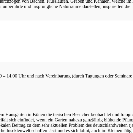
urchzogen von Bächen, Flussläufen, Gräben und Kanälen, welche im H
u unberührte und ursprüngliche Naturräume darstellen, inspirierten di
8.30 – 14.00 Uhr und nach Vereinbarung (durch Tagungen oder Seminare
m Hausgarten in Bönen die tierischen Besucher beobachtet und fotograf
elfalt sich einfindet, wenn ein Garten nahezu ganzjährig blühende Pfla
kalen Beitrag zu dem sehr aktuellen Problem des deutschlandweiten (ja w
sche Insektenwelt schaffen lässt und es sich lohnt, auch im Kleinen tä