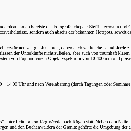
ndemieausbruch bereiste das Fotografenehepaar Steffi Herrmann und Ch
rverhältnisse, sondern auch abseits der bekannten Hotspots, soweit es da
Schneestürmen seit gut 40 Jahren, denen auch zahlreiche Islandpferde 
lassen der Unterkünfte nicht zuließen, aber auch von traumhaft klaren 
-System von Fuji und einem Objektivspektrum von 10-400 mm und präsent
.30 – 14.00 Uhr und nach Vereinbarung (durch Tagungen oder Seminare 
ks“ unter Leitung von Jörg Weyde nach Rügen statt. Neben dem Natio
ergen und den Buchenwäldern der Granitz gehörte die Umgebung der alt