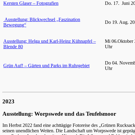
Kersten Glaser – Fotografien
Do. 17. Juni 2
Ausstellung: Blickwechsel „Faszination
Do 19. Aug. 20
Bewegung“
Ausstellung: Helga und Karl-Heinz Kühnapfel –
Mi 06.Oktober 
Blende 80
Uhr
Do 04. Novemb
Grün Auf! – Gärten und Parks im Ruhrgebiet
Uhr
2023
Ausstellung: Worpswede und das Teufelsmoor
Im Herbst 2022 fand eine achttägige Fotoreise des „Grünen Rucksac
seinen unendlichen Weiten. Die Landschaft um Worpswede ist gepräg