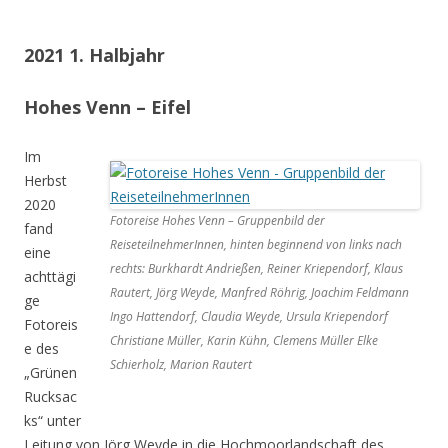
2021 1. Halbjahr
Hohes Venn – Eifel
Im
Herbst
2020
Fotoreise Hohes Venn – Gruppenbild der
fand
ReiseteilnehmerInnen, hinten beginnend von links nach
eine
rechts: Burkhardt Andrießen, Reiner Kriependorf, Klaus
achttägi
Rautert, Jörg Weyde, Manfred Röhrig, Joachim Feldmann
ge
Ingo Hattendorf, Claudia Weyde, Ursula Kriependorf
Fotoreis
Christiane Müller, Karin Kühn, Clemens Müller Elke
e des
Schierholz, Marion Rautert
„Grünen
Rucksac
ks“ unter
Leitung von Jörg Weyde in die Hochmoorlandschaft des