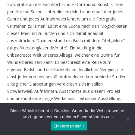
Fotografie an der Fachhochschule Dortmund. Kunst ist eine
persönliche Suche. Unter diesem Motto untersucht er jedes
Genre und jedes Aufnahmeverfahren, um die Fotografie
verstehen zu lernen. Es ist eine Suche nach den Möglichkeiten
dieses Medium zu nutzen und sich damit adäquat
auszudrücken. Dazu entstand ein Buch mit dem Titel „Mute“.
(https://kerstenglaser.de/mute). Ein Ausflug in die
unbeachtete Welt unseres Alltags, welcher eine Bühne für
Wunderbares sein kann. Es beschreibt eine Reise zum
eigenen Bildstil und die Rückkehr zur kindlichen Neugier, die
einst jeder von uns besaß. Aufmerksam komponierte Studien
alltäglicher Darbietungen verdichten sich in stillen
Schwarzweiß-Aufnahmen. Ausschnitte aus diesem Projekt
und anknüpfende junge Werke sind Teil dieser Ausstellung.
Diese Website benutzt Cookies. Wenn du die Website weiter
Eröffnung
: Donnerstag 17.06.21, 19.00 Uhr
nutzt, gehen wir von deinem Einverständnis aus.
Einverstanden !
Zeit
: 17.06. – 01.08.21, geöffnet Mo. – Do. 8.30 – 16.00 Uhr,
Fr. 8.30 – 14.00 Uhr und nach Vereinbarung (durch Tagungen