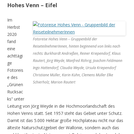
Hohes Venn – Eifel
Im
Herbst
2020
Fotoreise Hohes Venn – Gruppenbild der
fand
ReiseteilnehmerInnen, hinten beginnend von links nach
eine
rechts: Burkhardt Andrießen, Reiner Kriependorf, Klaus
achttägi
Rautert, Jörg Weyde, Manfred Röhrig, Joachim Feldmann
ge
Ingo Hattendorf, Claudia Weyde, Ursula Kriependorf
Fotoreis
Christiane Müller, Karin Kühn, Clemens Müller Elke
e des
Schierholz, Marion Rautert
„Grünen
Rucksac
ks“ unter
Leitung von Jörg Weyde in die Hochmoorlandschaft des
Hohen Venns statt. Seit 1957 steht das Gebiet unter Schutz.
Damit ist das 5.000 Hektar große Hochplateau nicht nur das
älteste Naturschutzgebiet der Wallonie, sondern auch das