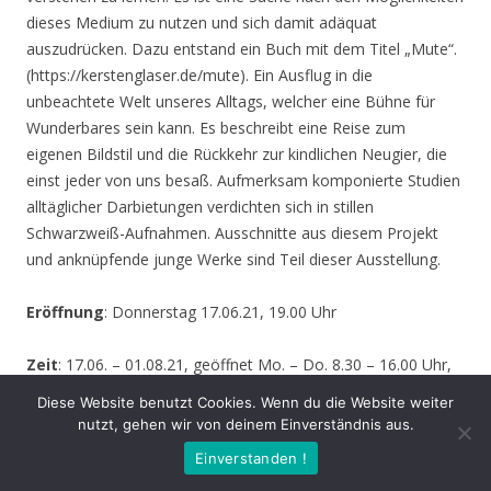
dieses Medium zu nutzen und sich damit adäquat
auszudrücken. Dazu entstand ein Buch mit dem Titel „Mute“.
(https://kerstenglaser.de/mute). Ein Ausflug in die
unbeachtete Welt unseres Alltags, welcher eine Bühne für
Wunderbares sein kann. Es beschreibt eine Reise zum
eigenen Bildstil und die Rückkehr zur kindlichen Neugier, die
einst jeder von uns besaß. Aufmerksam komponierte Studien
alltäglicher Darbietungen verdichten sich in stillen
Schwarzweiß-Aufnahmen. Ausschnitte aus diesem Projekt
und anknüpfende junge Werke sind Teil dieser Ausstellung.
Eröffnung
: Donnerstag 17.06.21, 19.00 Uhr
Zeit
: 17.06. – 01.08.21, geöffnet Mo. – Do. 8.30 – 16.00 Uhr,
Fr. 8.30 – 14.00 Uhr und nach Vereinbarung (durch Tagungen
Diese Website benutzt Cookies. Wenn du die Website weiter
oder Seminare kann zeitweise der Zugang zur Ausstellung
nutzt, gehen wir von deinem Einverständnis aus.
behindert werden – bitte informieren Sie sich vor einem
Einverstanden !
Besuch sicherheitshalber bei uns!)