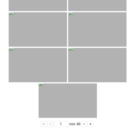
«
‹
von
40
›
»