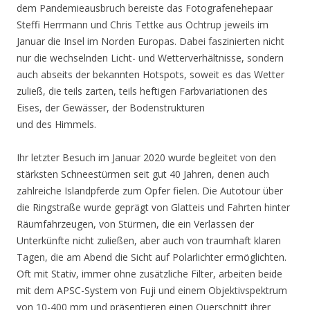
dem Pandemieausbruch bereiste das Fotografenehepaar
Steffi Herrmann und Chris Tettke aus Ochtrup jeweils im
Januar die Insel im Norden Europas. Dabei faszinierten nicht
nur die wechselnden Licht- und Wetterverhältnisse, sondern
auch abseits der bekannten Hotspots, soweit es das Wetter
zuließ, die teils zarten, teils heftigen Farbvariationen des
Eises, der Gewässer, der Bodenstrukturen
und des Himmels.
Ihr letzter Besuch im Januar 2020 wurde begleitet von den
stärksten Schneestürmen seit gut 40 Jahren, denen auch
zahlreiche Islandpferde zum Opfer fielen. Die Autotour über
die Ringstraße wurde geprägt von Glatteis und Fahrten hinter
Räumfahrzeugen, von Stürmen, die ein Verlassen der
Unterkünfte nicht zuließen, aber auch von traumhaft klaren
Tagen, die am Abend die Sicht auf Polarlichter ermöglichten.
Oft mit Stativ, immer ohne zusätzliche Filter, arbeiten beide
mit dem APSC-System von Fuji und einem Objektivspektrum
von 10-400 mm und präsentieren einen Querschnitt ihrer