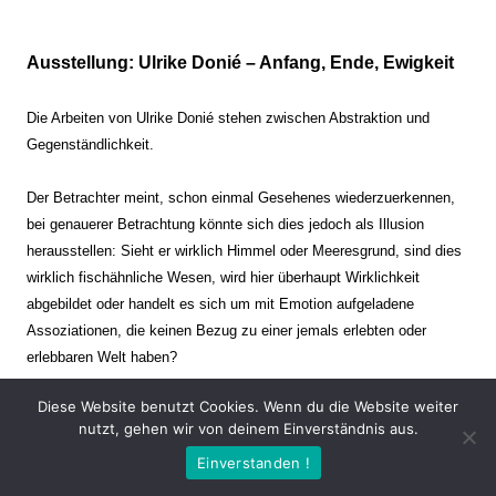
Ausstellung: Ulrike Donié – Anfang, Ende, Ewigkeit
Die Arbeiten von Ulrike Donié stehen zwischen Abstraktion und
Gegenständlichkeit.
Der Betrachter meint, schon einmal Gesehenes wiederzuerkennen,
bei genauerer Betrachtung könnte sich dies jedoch als Illusion
herausstellen: Sieht er wirklich Himmel oder Meeresgrund, sind dies
wirklich fischähnliche Wesen, wird hier überhaupt Wirklichkeit
abgebildet oder handelt es sich um mit Emotion aufgeladene
Assoziationen, die keinen Bezug zu einer jemals erlebten oder
erlebbaren Welt haben?
Diese Website benutzt Cookies. Wenn du die Website weiter
Verharren und Dynamik stehen sich dabei gegenüber. Zeit steht still
nutzt, gehen wir von deinem Einverständnis aus.
oder verrinnt im Nu. Es soll dabei eine Spannung, auch farblich, bis
Einverstanden !
zur Schmerzgrenze erzeugt werden. Die Arbeiten stellen ambivalente
Situationen dar. Kaum kann der Betrachter entscheiden, ob er hier