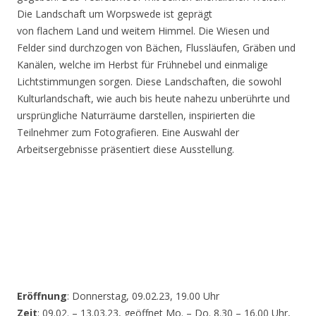
Die Landschaft um Worpswede ist geprägt
von flachem Land und weitem Himmel. Die Wiesen und
Felder sind durchzogen von Bächen, Flussläufen, Gräben und
Kanälen, welche im Herbst für Frühnebel und einmalige
Lichtstimmungen sorgen. Diese Landschaften, die sowohl
Kulturlandschaft, wie auch bis heute nahezu unberührte und
ursprüngliche Naturräume darstellen, inspirierten die
Teilnehmer zum Fotografieren. Eine Auswahl der
Arbeitsergebnisse präsentiert diese Ausstellung.
Eröffnung
: Donnerstag, 09.02.23, 19.00 Uhr
Zeit
: 09.02. – 13.03.23, geöffnet Mo. – Do. 8.30 – 16.00 Uhr,