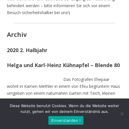
behindert werden – bitte informieren Sie sich vor einem
Besuch sicherheitshalber bei uns!)
Archiv
2020 2. Halbjahr
Helga und Karl-Heinz Kühnapfel – Blende 80
Das Fotografen Ehepaar
wohnt in Kamen-Methler in einem von Efeu begrüntem Haus
umgeben von einem naturnahen Garten mit Teich, kleinen
naturnahen Wiesen, Obstbäumen und weiteren hohen
Diese Website benutzt Cookies. Wenn du die Website weiter
Bäumen. Die Stämme der von Stürmen gefällten Bäume sind
nutzt, gehen wir von deinem Einverständnis aus.
zu Teilen im Garten integriert und dienen vielen Insekten und
Einverstanden !
Vögeln als Nahrungs-und Brutstätte.