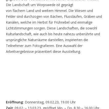
Die Landschaft um Worpswede ist geprägt
von flachem Land und weitem Himmel. Die Wiesen und
Felder sind durchzogen von Bächen, Flussläufen, Gräben und
Kanälen, welche im Herbst für Frühnebel und einmalige
Lichtstimmungen sorgen. Diese Landschaften, die sowohl
Kulturlandschaft, wie auch bis heute nahezu unberührte und
ursprüngliche Naturräume darstellen, inspirierten die
Teilnehmer zum Fotografieren. Eine Auswahl der
Arbeitsergebnisse präsentiert diese Ausstellung.
Eröffnung
: Donnerstag, 09.02.23, 19.00 Uhr
Zeit
: 09.02. – 13.03.23, geöffnet Mo. – Do. 8.30 – 16.00 Uhr,