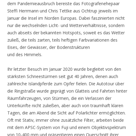
dem Pandemieausbruch bereiste das Fotografenehepaar
Steffi Herrmann und Chris Tettke aus Ochtrup jeweils im
Januar die Insel im Norden Europas. Dabei faszinierten nicht
nur die wechselnden Licht- und Wetterverhältnisse, sondern
auch abseits der bekannten Hotspots, soweit es das Wetter
zuließ, die teils zarten, teils heftigen Farbvariationen des
Eises, der Gewässer, der Bodenstrukturen
und des Himmels.
Ihr letzter Besuch im Januar 2020 wurde begleitet von den
stärksten Schneestürmen seit gut 40 Jahren, denen auch
zahlreiche Islandpferde zum Opfer fielen. Die Autotour über
die Ringstraße wurde geprägt von Glatteis und Fahrten hinter
Räumfahrzeugen, von Stürmen, die ein Verlassen der
Unterkünfte nicht zuließen, aber auch von traumhaft klaren
Tagen, die am Abend die Sicht auf Polarlichter ermöglichten.
Oft mit Stativ, immer ohne zusätzliche Filter, arbeiten beide
mit dem APSC-System von Fuji und einem Objektivspektrum
von 10-400 mm und präsentieren einen Querschnitt ihrer