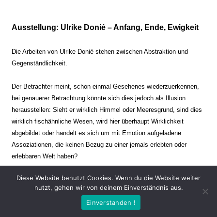
Ausstellung: Ulrike Donié – Anfang, Ende, Ewigkeit
Die Arbeiten von Ulrike Donié stehen zwischen Abstraktion und
Gegenständlichkeit.
Der Betrachter meint, schon einmal Gesehenes wiederzuerkennen,
bei genauerer Betrachtung könnte sich dies jedoch als Illusion
herausstellen: Sieht er wirklich Himmel oder Meeresgrund, sind dies
wirklich fischähnliche Wesen, wird hier überhaupt Wirklichkeit
abgebildet oder handelt es sich um mit Emotion aufgeladene
Assoziationen, die keinen Bezug zu einer jemals erlebten oder
erlebbaren Welt haben?
Diese Website benutzt Cookies. Wenn du die Website weiter
Verharren und Dynamik stehen sich dabei gegenüber. Zeit steht still
nutzt, gehen wir von deinem Einverständnis aus.
oder verrinnt im Nu. Es soll dabei eine Spannung, auch farblich, bis
Einverstanden !
zur Schmerzgrenze erzeugt werden. Die Arbeiten stellen ambivalente
Situationen dar. Kaum kann der Betrachter entscheiden, ob er hier