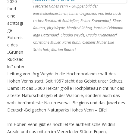
2020
Fotoreise Hohes Venn – Gruppenbild der
fand
ReiseteilnehmerInnen, hinten beginnend von links nach
eine
rechts: Burkhardt Andrießen, Reiner Kriependorf, Klaus
achttägi
Rautert, Jörg Weyde, Manfred Röhrig, Joachim Feldmann
ge
Ingo Hattendorf, Claudia Weyde, Ursula Kriependorf
Fotoreis
Christiane Müller, Karin Kühn, Clemens Müller Elke
e des
Schierholz, Marion Rautert
„Grünen
Rucksac
ks“ unter
Leitung von Jörg Weyde in die Hochmoorlandschaft des
Hohen Venns statt. Seit 1957 steht das Gebiet unter Schutz.
Damit ist das 5.000 Hektar große Hochplateau nicht nur das
älteste Naturschutzgebiet der Wallonie, sondern auch das
wohl berühmteste Naturreservat Belgiens und das Juwel des
Deutsch-Belgischen Naturparks Hohes Venn – Eifel.
Im Hohen Venn gibt es noch letzte authentische Wildnis-
Areale und das mitten im Viereck der Städte Eupen,