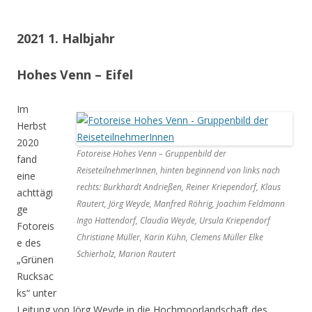
2021 1. Halbjahr
Hohes Venn – Eifel
Im
Herbst
2020
Fotoreise Hohes Venn – Gruppenbild der
fand
ReiseteilnehmerInnen, hinten beginnend von links nach
eine
rechts: Burkhardt Andrießen, Reiner Kriependorf, Klaus
achttägi
Rautert, Jörg Weyde, Manfred Röhrig, Joachim Feldmann
ge
Ingo Hattendorf, Claudia Weyde, Ursula Kriependorf
Fotoreis
Christiane Müller, Karin Kühn, Clemens Müller Elke
e des
Schierholz, Marion Rautert
„Grünen
Rucksac
ks“ unter
Leitung von Jörg Weyde in die Hochmoorlandschaft des