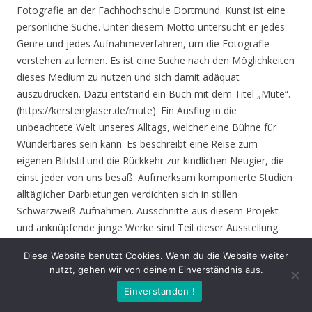
Fotografie an der Fachhochschule Dortmund. Kunst ist eine
persönliche Suche. Unter diesem Motto untersucht er jedes
Genre und jedes Aufnahmeverfahren, um die Fotografie
verstehen zu lernen. Es ist eine Suche nach den Möglichkeiten
dieses Medium zu nutzen und sich damit adäquat
auszudrücken. Dazu entstand ein Buch mit dem Titel „Mute“.
(https://kerstenglaser.de/mute). Ein Ausflug in die
unbeachtete Welt unseres Alltags, welcher eine Bühne für
Wunderbares sein kann. Es beschreibt eine Reise zum
eigenen Bildstil und die Rückkehr zur kindlichen Neugier, die
einst jeder von uns besaß. Aufmerksam komponierte Studien
alltäglicher Darbietungen verdichten sich in stillen
Schwarzweiß-Aufnahmen. Ausschnitte aus diesem Projekt
und anknüpfende junge Werke sind Teil dieser Ausstellung.
Diese Website benutzt Cookies. Wenn du die Website weiter
Eröffnung
: Donnerstag 17.06.21, 19.00 Uhr
nutzt, gehen wir von deinem Einverständnis aus.
Einverstanden !
Zeit
: 17.06. – 01.08.21, geöffnet Mo. – Do. 8.30 – 16.00 Uhr,
Fr. 8.30 – 14.00 Uhr und nach Vereinbarung (durch Tagungen