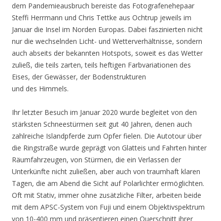
dem Pandemieausbruch bereiste das Fotografenehepaar
Steffi Herrmann und Chris Tettke aus Ochtrup jeweils im
Januar die Insel im Norden Europas. Dabei faszinierten nicht
nur die wechselnden Licht- und Wetterverhältnisse, sondern
auch abseits der bekannten Hotspots, soweit es das Wetter
zuließ, die teils zarten, teils heftigen Farbvariationen des
Eises, der Gewässer, der Bodenstrukturen
und des Himmels.
Ihr letzter Besuch im Januar 2020 wurde begleitet von den
stärksten Schneestürmen seit gut 40 Jahren, denen auch
zahlreiche Islandpferde zum Opfer fielen. Die Autotour über
die Ringstraße wurde geprägt von Glatteis und Fahrten hinter
Räumfahrzeugen, von Stürmen, die ein Verlassen der
Unterkünfte nicht zuließen, aber auch von traumhaft klaren
Tagen, die am Abend die Sicht auf Polarlichter ermöglichten.
Oft mit Stativ, immer ohne zusätzliche Filter, arbeiten beide
mit dem APSC-System von Fuji und einem Objektivspektrum
von 10-400 mm und präsentieren einen Querschnitt ihrer