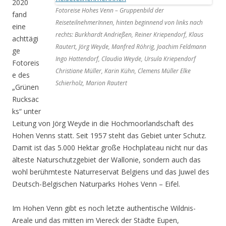
2020
Fotoreise Hohes Venn – Gruppenbild der
fand
ReiseteilnehmerInnen, hinten beginnend von links nach
eine
rechts: Burkhardt Andrießen, Reiner Kriependorf, Klaus
achttägi
Rautert, Jörg Weyde, Manfred Röhrig, Joachim Feldmann
ge
Ingo Hattendorf, Claudia Weyde, Ursula Kriependorf
Fotoreis
Christiane Müller, Karin Kühn, Clemens Müller Elke
e des
Schierholz, Marion Rautert
„Grünen
Rucksac
ks“ unter
Leitung von Jörg Weyde in die Hochmoorlandschaft des
Hohen Venns statt. Seit 1957 steht das Gebiet unter Schutz.
Damit ist das 5.000 Hektar große Hochplateau nicht nur das
älteste Naturschutzgebiet der Wallonie, sondern auch das
wohl berühmteste Naturreservat Belgiens und das Juwel des
Deutsch-Belgischen Naturparks Hohes Venn – Eifel.
Im Hohen Venn gibt es noch letzte authentische Wildnis-
Areale und das mitten im Viereck der Städte Eupen,