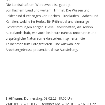
Die Landschaft um Worpswede ist geprägt
von flachem Land und weitem Himmel. Die Wiesen und
Felder sind durchzogen von Bächen, Flussläufen, Gräben und
Kanälen, welche im Herbst für Frühnebel und einmalige
Lichtstimmungen sorgen. Diese Landschaften, die sowohl
Kulturlandschaft, wie auch bis heute nahezu unberührte und
ursprüngliche Naturräume darstellen, inspirierten die
Teilnehmer zum Fotografieren. Eine Auswahl der
Arbeitsergebnisse präsentiert diese Ausstellung.
Eröffnung
: Donnerstag, 09.02.23, 19.00 Uhr
Zeit
: 09.02. – 13.03.23, geöffnet Mo. – Do. 8.30 – 16.00 Uhr,