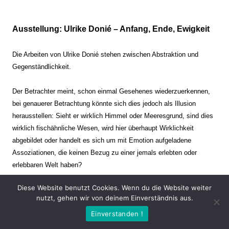
Ausstellung: Ulrike Donié – Anfang, Ende, Ewigkeit
Die Arbeiten von Ulrike Donié stehen zwischen Abstraktion und
Gegenständlichkeit.
Der Betrachter meint, schon einmal Gesehenes wiederzuerkennen,
bei genauerer Betrachtung könnte sich dies jedoch als Illusion
herausstellen: Sieht er wirklich Himmel oder Meeresgrund, sind dies
wirklich fischähnliche Wesen, wird hier überhaupt Wirklichkeit
abgebildet oder handelt es sich um mit Emotion aufgeladene
Assoziationen, die keinen Bezug zu einer jemals erlebten oder
erlebbaren Welt haben?
Diese Website benutzt Cookies. Wenn du die Website weiter
Verharren und Dynamik stehen sich dabei gegenüber. Zeit steht still
nutzt, gehen wir von deinem Einverständnis aus.
oder verrinnt im Nu. Es soll dabei eine Spannung, auch farblich, bis
Einverstanden !
zur Schmerzgrenze erzeugt werden. Die Arbeiten stellen ambivalente
Situationen dar. Kaum kann der Betrachter entscheiden, ob er hier