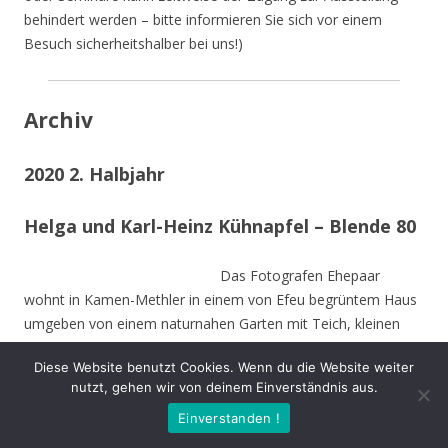
behindert werden – bitte informieren Sie sich vor einem
Besuch sicherheitshalber bei uns!)
Archiv
2020 2. Halbjahr
Helga und Karl-Heinz Kühnapfel – Blende 80
Das Fotografen Ehepaar
wohnt in Kamen-Methler in einem von Efeu begrüntem Haus
umgeben von einem naturnahen Garten mit Teich, kleinen
naturnahen Wiesen, Obstbäumen und weiteren hohen
Diese Website benutzt Cookies. Wenn du die Website weiter
Bäumen. Die Stämme der von Stürmen gefällten Bäume sind
nutzt, gehen wir von deinem Einverständnis aus.
zu Teilen im Garten integriert und dienen vielen Insekten und
Einverstanden !
Vögeln als Nahrungs-und Brutstätte.