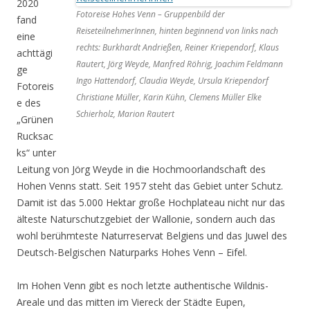
2020
Fotoreise Hohes Venn – Gruppenbild der
fand
ReiseteilnehmerInnen, hinten beginnend von links nach
eine
rechts: Burkhardt Andrießen, Reiner Kriependorf, Klaus
achttägi
Rautert, Jörg Weyde, Manfred Röhrig, Joachim Feldmann
ge
Ingo Hattendorf, Claudia Weyde, Ursula Kriependorf
Fotoreis
Christiane Müller, Karin Kühn, Clemens Müller Elke
e des
Schierholz, Marion Rautert
„Grünen
Rucksac
ks“ unter
Leitung von Jörg Weyde in die Hochmoorlandschaft des
Hohen Venns statt. Seit 1957 steht das Gebiet unter Schutz.
Damit ist das 5.000 Hektar große Hochplateau nicht nur das
älteste Naturschutzgebiet der Wallonie, sondern auch das
wohl berühmteste Naturreservat Belgiens und das Juwel des
Deutsch-Belgischen Naturparks Hohes Venn – Eifel.
Im Hohen Venn gibt es noch letzte authentische Wildnis-
Areale und das mitten im Viereck der Städte Eupen,