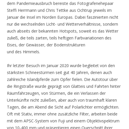
dem Pandemieausbruch bereiste das Fotografenehepaar
Steffi Herrmann und Chris Tettke aus Ochtrup jeweils im
Januar die Insel im Norden Europas. Dabei faszinierten nicht
nur die wechselnden Licht- und Wetterverhältnisse, sondern
auch abseits der bekannten Hotspots, soweit es das Wetter
zuließ, die teils zarten, teils heftigen Farbvariationen des
Eises, der Gewässer, der Bodenstrukturen
und des Himmels.
Ihr letzter Besuch im Januar 2020 wurde begleitet von den
stärksten Schneestürmen seit gut 40 Jahren, denen auch
zahlreiche Islandpferde zum Opfer fielen. Die Autotour über
die Ringstraße wurde geprägt von Glatteis und Fahrten hinter
Räumfahrzeugen, von Stürmen, die ein Verlassen der
Unterkünfte nicht zuließen, aber auch von traumhaft klaren
Tagen, die am Abend die Sicht auf Polarlichter ermöglichten.
Oft mit Stativ, immer ohne zusätzliche Filter, arbeiten beide
mit dem APSC-System von Fuji und einem Objektivspektrum
von 10-400 mm und präsentieren einen Querschnitt ihrer