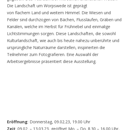
Die Landschaft um Worpswede ist geprägt
von flachem Land und weitem Himmel. Die Wiesen und
Felder sind durchzogen von Bächen, Flussläufen, Gräben und
Kanälen, welche im Herbst für Frühnebel und einmalige
Lichtstimmungen sorgen. Diese Landschaften, die sowohl
Kulturlandschaft, wie auch bis heute nahezu unberührte und
ursprüngliche Naturräume darstellen, inspirierten die
Teilnehmer zum Fotografieren. Eine Auswahl der
Arbeitsergebnisse präsentiert diese Ausstellung.
Eröffnung
: Donnerstag, 09.02.23, 19.00 Uhr
Zeit
: 09.02. – 13.03.23, geöffnet Mo. – Do. 8.30 – 16.00 Uhr,