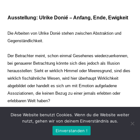
Ausstellung: Ulrike Donié – Anfang, Ende, Ewigkeit
Die Arbeiten von Ulrike Donié stehen zwischen Abstraktion und
Gegenständlichkeit.
Der Betrachter meint, schon einmal Gesehenes wiederzuerkennen,
bei genauerer Betrachtung könnte sich dies jedoch als Illusion
herausstellen: Sieht er wirklich Himmel oder Meeresgrund, sind dies
wirklich fischähnliche Wesen, wird hier überhaupt Wirklichkeit
abgebildet oder handelt es sich um mit Emotion aufgeladene
Assoziationen, die keinen Bezug zu einer jemals erlebten oder
erlebbaren Welt haben?
Diese Website benutzt Cookies. Wenn du die Website weiter
Verharren und Dynamik stehen sich dabei gegenüber. Zeit steht still
nutzt, gehen wir von deinem Einverständnis aus.
oder verrinnt im Nu. Es soll dabei eine Spannung, auch farblich, bis
Einverstanden !
zur Schmerzgrenze erzeugt werden. Die Arbeiten stellen ambivalente
Situationen dar. Kaum kann der Betrachter entscheiden, ob er hier