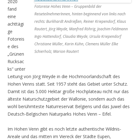
2020
Fotoreise Hohes Venn – Gruppenbild der
fand
ReiseteilnehmerInnen, hinten beginnend von links nach
eine
rechts: Burkhardt Andrießen, Reiner Kriependorf, Klaus
achttägi
Rautert, Jörg Weyde, Manfred Röhrig, Joachim Feldmann
ge
Ingo Hattendorf, Claudia Weyde, Ursula Kriependorf
Fotoreis
Christiane Müller, Karin Kühn, Clemens Müller Elke
e des
Schierholz, Marion Rautert
„Grünen
Rucksac
ks“ unter
Leitung von Jörg Weyde in die Hochmoorlandschaft des
Hohen Venns statt. Seit 1957 steht das Gebiet unter Schutz.
Damit ist das 5.000 Hektar große Hochplateau nicht nur das
älteste Naturschutzgebiet der Wallonie, sondern auch das
wohl berühmteste Naturreservat Belgiens und das Juwel des
Deutsch-Belgischen Naturparks Hohes Venn – Eifel.
Im Hohen Venn gibt es noch letzte authentische Wildnis-
Areale und das mitten im Viereck der Städte Eupen,