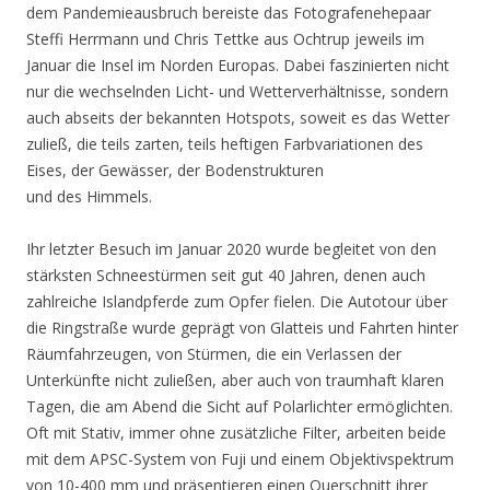
dem Pandemieausbruch bereiste das Fotografenehepaar
Steffi Herrmann und Chris Tettke aus Ochtrup jeweils im
Januar die Insel im Norden Europas. Dabei faszinierten nicht
nur die wechselnden Licht- und Wetterverhältnisse, sondern
auch abseits der bekannten Hotspots, soweit es das Wetter
zuließ, die teils zarten, teils heftigen Farbvariationen des
Eises, der Gewässer, der Bodenstrukturen
und des Himmels.
Ihr letzter Besuch im Januar 2020 wurde begleitet von den
stärksten Schneestürmen seit gut 40 Jahren, denen auch
zahlreiche Islandpferde zum Opfer fielen. Die Autotour über
die Ringstraße wurde geprägt von Glatteis und Fahrten hinter
Räumfahrzeugen, von Stürmen, die ein Verlassen der
Unterkünfte nicht zuließen, aber auch von traumhaft klaren
Tagen, die am Abend die Sicht auf Polarlichter ermöglichten.
Oft mit Stativ, immer ohne zusätzliche Filter, arbeiten beide
mit dem APSC-System von Fuji und einem Objektivspektrum
von 10-400 mm und präsentieren einen Querschnitt ihrer