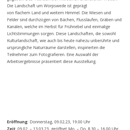
Die Landschaft um Worpswede ist geprägt
von flachem Land und weitem Himmel. Die Wiesen und
Felder sind durchzogen von Bächen, Flussläufen, Gräben und
Kanälen, welche im Herbst für Frühnebel und einmalige
Lichtstimmungen sorgen. Diese Landschaften, die sowohl
Kulturlandschaft, wie auch bis heute nahezu unberührte und
ursprüngliche Naturräume darstellen, inspirierten die
Teilnehmer zum Fotografieren. Eine Auswahl der
Arbeitsergebnisse präsentiert diese Ausstellung.
Eröffnung
: Donnerstag, 09.02.23, 19.00 Uhr
Zeit
: 09.02. – 13.03.23, geöffnet Mo. – Do. 8.30 – 16.00 Uhr,