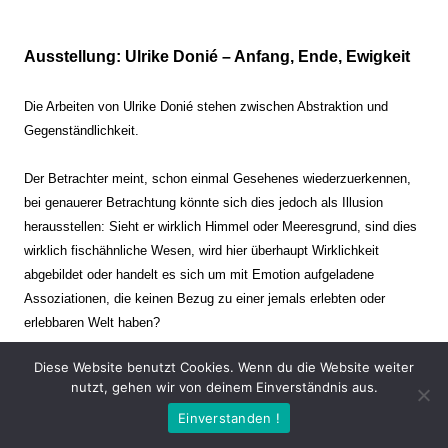
Ausstellung: Ulrike Donié – Anfang, Ende, Ewigkeit
Die Arbeiten von Ulrike Donié stehen zwischen Abstraktion und
Gegenständlichkeit.
Der Betrachter meint, schon einmal Gesehenes wiederzuerkennen,
bei genauerer Betrachtung könnte sich dies jedoch als Illusion
herausstellen: Sieht er wirklich Himmel oder Meeresgrund, sind dies
wirklich fischähnliche Wesen, wird hier überhaupt Wirklichkeit
abgebildet oder handelt es sich um mit Emotion aufgeladene
Assoziationen, die keinen Bezug zu einer jemals erlebten oder
erlebbaren Welt haben?
Diese Website benutzt Cookies. Wenn du die Website weiter
Verharren und Dynamik stehen sich dabei gegenüber. Zeit steht still
nutzt, gehen wir von deinem Einverständnis aus.
oder verrinnt im Nu. Es soll dabei eine Spannung, auch farblich, bis
Einverstanden !
zur Schmerzgrenze erzeugt werden. Die Arbeiten stellen ambivalente
Situationen dar. Kaum kann der Betrachter entscheiden, ob er hier