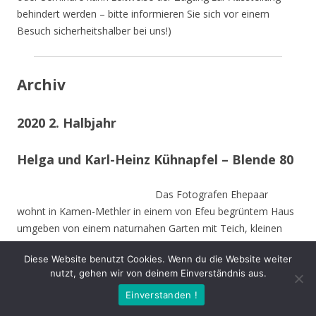
behindert werden – bitte informieren Sie sich vor einem
Besuch sicherheitshalber bei uns!)
Archiv
2020 2. Halbjahr
Helga und Karl-Heinz Kühnapfel – Blende 80
Das Fotografen Ehepaar
wohnt in Kamen-Methler in einem von Efeu begrüntem Haus
umgeben von einem naturnahen Garten mit Teich, kleinen
naturnahen Wiesen, Obstbäumen und weiteren hohen
Diese Website benutzt Cookies. Wenn du die Website weiter
Bäumen. Die Stämme der von Stürmen gefällten Bäume sind
nutzt, gehen wir von deinem Einverständnis aus.
zu Teilen im Garten integriert und dienen vielen Insekten und
Einverstanden !
Vögeln als Nahrungs-und Brutstätte.