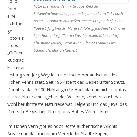
2020
Fotoreise Hohes Venn – Gruppenbild der
fand
ReiseteilnehmerInnen, hinten beginnend von links nach
eine
rechts: Burkhardt Andrießen, Reiner Kriependorf, Klaus
achttägi
Rautert, Jörg Weyde, Manfred Röhrig, Joachim Feldmann
ge
Ingo Hattendorf, Claudia Weyde, Ursula Kriependorf
Fotoreis
Christiane Müller, Karin Kühn, Clemens Müller Elke
e des
Schierholz, Marion Rautert
„Grünen
Rucksac
ks“ unter
Leitung von Jörg Weyde in die Hochmoorlandschaft des
Hohen Venns statt. Seit 1957 steht das Gebiet unter Schutz.
Damit ist das 5.000 Hektar große Hochplateau nicht nur das
älteste Naturschutzgebiet der Wallonie, sondern auch das
wohl berühmteste Naturreservat Belgiens und das Juwel des
Deutsch-Belgischen Naturparks Hohes Venn – Eifel.
Im Hohen Venn gibt es noch letzte authentische Wildnis-
Areale und das mitten im Viereck der Städte Eupen,