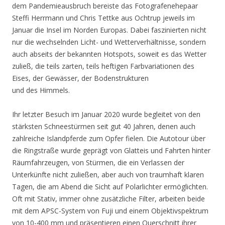
dem Pandemieausbruch bereiste das Fotografenehepaar
Steffi Herrmann und Chris Tettke aus Ochtrup jeweils im
Januar die Insel im Norden Europas. Dabei faszinierten nicht
nur die wechselnden Licht- und Wetterverhältnisse, sondern
auch abseits der bekannten Hotspots, soweit es das Wetter
zuließ, die teils zarten, teils heftigen Farbvariationen des
Eises, der Gewässer, der Bodenstrukturen
und des Himmels.
Ihr letzter Besuch im Januar 2020 wurde begleitet von den
stärksten Schneestürmen seit gut 40 Jahren, denen auch
zahlreiche Islandpferde zum Opfer fielen. Die Autotour über
die Ringstraße wurde geprägt von Glatteis und Fahrten hinter
Räumfahrzeugen, von Stürmen, die ein Verlassen der
Unterkünfte nicht zuließen, aber auch von traumhaft klaren
Tagen, die am Abend die Sicht auf Polarlichter ermöglichten.
Oft mit Stativ, immer ohne zusätzliche Filter, arbeiten beide
mit dem APSC-System von Fuji und einem Objektivspektrum
von 10-400 mm und präsentieren einen Querschnitt ihrer