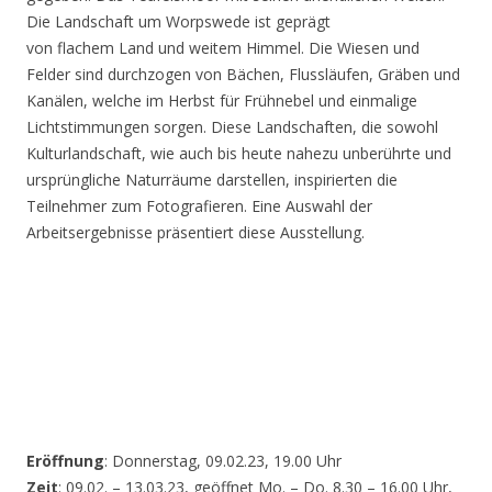
Die Landschaft um Worpswede ist geprägt
von flachem Land und weitem Himmel. Die Wiesen und
Felder sind durchzogen von Bächen, Flussläufen, Gräben und
Kanälen, welche im Herbst für Frühnebel und einmalige
Lichtstimmungen sorgen. Diese Landschaften, die sowohl
Kulturlandschaft, wie auch bis heute nahezu unberührte und
ursprüngliche Naturräume darstellen, inspirierten die
Teilnehmer zum Fotografieren. Eine Auswahl der
Arbeitsergebnisse präsentiert diese Ausstellung.
Eröffnung
: Donnerstag, 09.02.23, 19.00 Uhr
Zeit
: 09.02. – 13.03.23, geöffnet Mo. – Do. 8.30 – 16.00 Uhr,