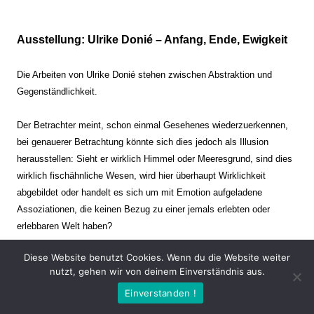
Ausstellung: Ulrike Donié – Anfang, Ende, Ewigkeit
Die Arbeiten von Ulrike Donié stehen zwischen Abstraktion und
Gegenständlichkeit.
Der Betrachter meint, schon einmal Gesehenes wiederzuerkennen,
bei genauerer Betrachtung könnte sich dies jedoch als Illusion
herausstellen: Sieht er wirklich Himmel oder Meeresgrund, sind dies
wirklich fischähnliche Wesen, wird hier überhaupt Wirklichkeit
abgebildet oder handelt es sich um mit Emotion aufgeladene
Assoziationen, die keinen Bezug zu einer jemals erlebten oder
erlebbaren Welt haben?
Diese Website benutzt Cookies. Wenn du die Website weiter
Verharren und Dynamik stehen sich dabei gegenüber. Zeit steht still
nutzt, gehen wir von deinem Einverständnis aus.
oder verrinnt im Nu. Es soll dabei eine Spannung, auch farblich, bis
Einverstanden !
zur Schmerzgrenze erzeugt werden. Die Arbeiten stellen ambivalente
Situationen dar. Kaum kann der Betrachter entscheiden, ob er hier