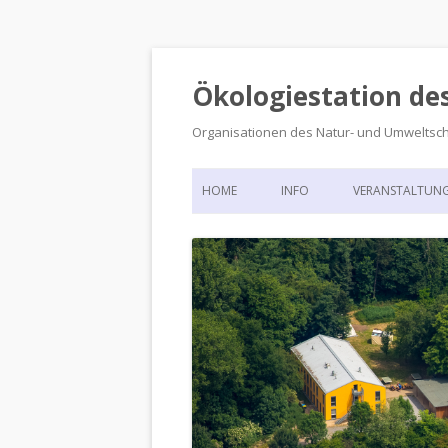
Ökologiestation de
Organisationen des Natur- und Umweltsc
HOME
INFO
VERANSTALTUN
ORGANISATIONSSTRUKTUR
VERANSTALTUN
DIE ÖKOLOGIESTATION – FAS
900 JAHRE VORGESCHICHTE