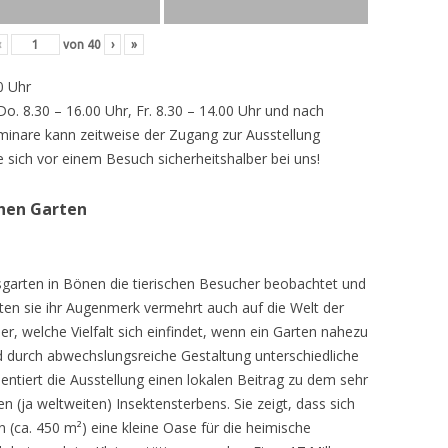
‹
von
40
›
»
0 Uhr
 Do. 8.30 – 16.00 Uhr, Fr. 8.30 – 14.00 Uhr und nach
inare kann zeitweise der Zugang zur Ausstellung
e sich vor einem Besuch sicherheitshalber bei uns!
chen Garten
sgarten in Bönen die tierischen Besucher beobachtet und
teten sie ihr Augenmerk vermehrt auch auf die Welt der
r, welche Vielfalt sich einfindet, wenn ein Garten nahezu
d durch abwechslungsreiche Gestaltung unterschiedliche
ntiert die Ausstellung einen lokalen Beitrag zu dem sehr
 (ja weltweiten) Insektensterbens. Sie zeigt, dass sich
n (ca. 450 m²) eine kleine Oase für die heimische