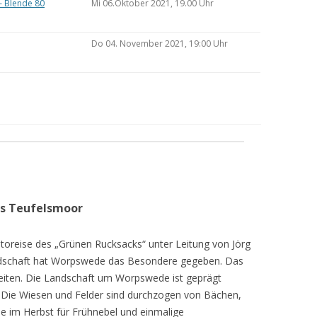
– Blende 80
Mi 06.Oktober 2021, 19.00 Uhr
Do 04. November 2021, 19:00 Uhr
as Teufelsmoor
toreise des „Grünen Rucksacks“ unter Leitung von Jörg
dschaft hat Worpswede das Besondere gegeben. Das
eiten. Die Landschaft um Worpswede ist geprägt
Die Wiesen und Felder sind durchzogen von Bächen,
e im Herbst für Frühnebel und einmalige