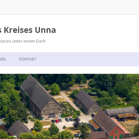
s Kreises Unna
hutzes unter einem Dach
Zum
Inhalt
GEN
KONTAKT
springen
GSKALENDER
ANFAHRT
T