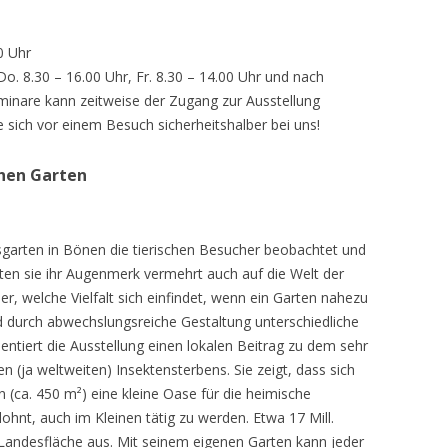
0 Uhr
 Do. 8.30 – 16.00 Uhr, Fr. 8.30 – 14.00 Uhr und nach
inare kann zeitweise der Zugang zur Ausstellung
e sich vor einem Besuch sicherheitshalber bei uns!
chen Garten
sgarten in Bönen die tierischen Besucher beobachtet und
teten sie ihr Augenmerk vermehrt auch auf die Welt der
r, welche Vielfalt sich einfindet, wenn ein Garten nahezu
d durch abwechslungsreiche Gestaltung unterschiedliche
ntiert die Ausstellung einen lokalen Beitrag zu dem sehr
 (ja weltweiten) Insektensterbens. Sie zeigt, dass sich
n (ca. 450 m²) eine kleine Oase für die heimische
lohnt, auch im Kleinen tätig zu werden. Etwa 17 Mill.
andesfläche aus. Mit seinem eigenen Garten kann jeder