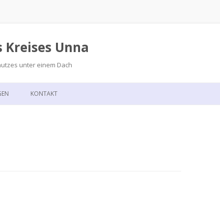
s Kreises Unna
hutzes unter einem Dach
Zum
Inhalt
GEN
KONTAKT
springen
GSKALENDER
ANFAHRT
T