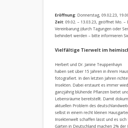
Eröffnung
: Donnerstag, 09.02.23, 19.0
Zeit
: 09.02. – 13.03.23, geöffnet Mo. –
Vereinbarung (durch Tagungen oder Sem
behindert werden – bitte informieren Si
Vielfältige Tierwelt im heimis
Herbert und Dr. Janine Teuppenhayn
haben seit über 15 Jahren in ihrem Hau
fotografiert. In den letzten Jahren rich
Insekten. Dabei erstaunt es immer wiede
ganzjährig blühende Pflanzen bietet un
Lebensräume bereitstellt. Damit dokume
aktuellen Problem des deutschlandweiten
selbst in einem recht kleinen Hausgarte
Insektenwelt schaffen lässt und es sich 
Gärten in Deutschland machen 2% der L