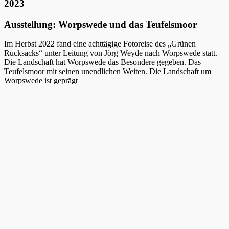
2023
Ausstellung: Worpswede und das Teufelsmoor
Im Herbst 2022 fand eine achttägige Fotoreise des „Grünen
Rucksacks“ unter Leitung von Jörg Weyde nach Worpswede statt.
Die Landschaft hat Worpswede das Besondere gegeben. Das
Teufelsmoor mit seinen unendlichen Weiten. Die Landschaft um
Worpswede ist geprägt
von flachem Land und weitem Himmel. Die Wiesen und Felder sind
durchzogen von Bächen, Flussläufen, Gräben und Kanälen, welche
im Herbst für Frühnebel und einmalige Lichtstimmungen sorgen.
Diese Landschaften, die sowohl Kulturlandschaft, wie auch bis
heute nahezu unberührte und ursprüngliche Naturräume darstellen,
inspirierten die Teilnehmer zum Fotografieren. Eine Auswahl der
Arbeitsergebnisse präsentiert diese Ausstellung.