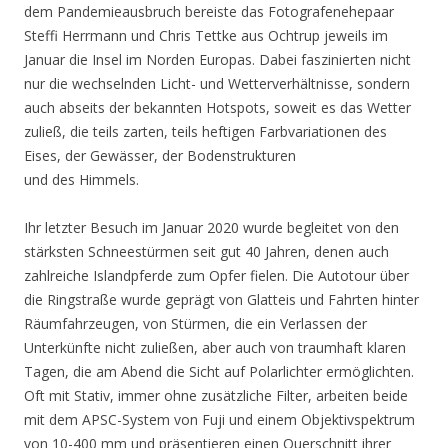
dem Pandemieausbruch bereiste das Fotografenehepaar
Steffi Herrmann und Chris Tettke aus Ochtrup jeweils im
Januar die Insel im Norden Europas. Dabei faszinierten nicht
nur die wechselnden Licht- und Wetterverhältnisse, sondern
auch abseits der bekannten Hotspots, soweit es das Wetter
zuließ, die teils zarten, teils heftigen Farbvariationen des
Eises, der Gewässer, der Bodenstrukturen
und des Himmels.
Ihr letzter Besuch im Januar 2020 wurde begleitet von den
stärksten Schneestürmen seit gut 40 Jahren, denen auch
zahlreiche Islandpferde zum Opfer fielen. Die Autotour über
die Ringstraße wurde geprägt von Glatteis und Fahrten hinter
Räumfahrzeugen, von Stürmen, die ein Verlassen der
Unterkünfte nicht zuließen, aber auch von traumhaft klaren
Tagen, die am Abend die Sicht auf Polarlichter ermöglichten.
Oft mit Stativ, immer ohne zusätzliche Filter, arbeiten beide
mit dem APSC-System von Fuji und einem Objektivspektrum
von 10-400 mm und präsentieren einen Querschnitt ihrer