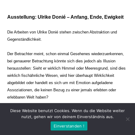
Ausstellung: Ulrike Donié – Anfang, Ende, Ewigkeit
Die Arbeiten von Ulrike Donié stehen zwischen Abstraktion und
Gegenständlichkeit.
Der Betrachter meint, schon einmal Gesehenes wiederzuerkennen,
bei genauerer Betrachtung könnte sich dies jedoch als Illusion
herausstellen: Sieht er wirklich Himmel oder Meeresgrund, sind dies
wirklich fischähnliche Wesen, wird hier überhaupt Wirklichkeit
abgebildet oder handelt es sich um mit Emotion aufgeladene
Assoziationen, die keinen Bezug zu einer jemals erlebten oder
erlebbaren Welt haben?
Diese Website benutzt Cookies. Wenn du die Website weiter
Verharren und Dynamik stehen sich dabei gegenüber. Zeit steht still
nutzt, gehen wir von deinem Einverständnis aus.
oder verrinnt im Nu. Es soll dabei eine Spannung, auch farblich, bis
Einverstanden !
zur Schmerzgrenze erzeugt werden. Die Arbeiten stellen ambivalente
Situationen dar. Kaum kann der Betrachter entscheiden, ob er hier