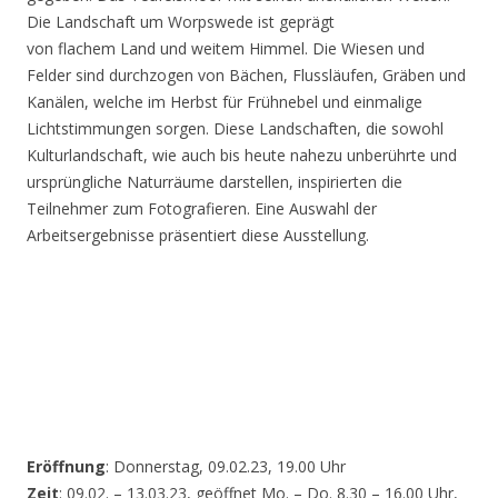
Die Landschaft um Worpswede ist geprägt
von flachem Land und weitem Himmel. Die Wiesen und
Felder sind durchzogen von Bächen, Flussläufen, Gräben und
Kanälen, welche im Herbst für Frühnebel und einmalige
Lichtstimmungen sorgen. Diese Landschaften, die sowohl
Kulturlandschaft, wie auch bis heute nahezu unberührte und
ursprüngliche Naturräume darstellen, inspirierten die
Teilnehmer zum Fotografieren. Eine Auswahl der
Arbeitsergebnisse präsentiert diese Ausstellung.
Eröffnung
: Donnerstag, 09.02.23, 19.00 Uhr
Zeit
: 09.02. – 13.03.23, geöffnet Mo. – Do. 8.30 – 16.00 Uhr,