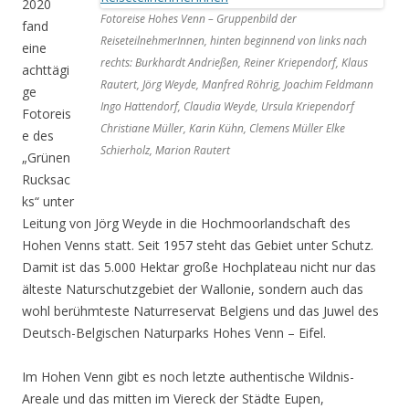
2020
Fotoreise Hohes Venn – Gruppenbild der
fand
ReiseteilnehmerInnen, hinten beginnend von links nach
eine
rechts: Burkhardt Andrießen, Reiner Kriependorf, Klaus
achttägi
Rautert, Jörg Weyde, Manfred Röhrig, Joachim Feldmann
ge
Ingo Hattendorf, Claudia Weyde, Ursula Kriependorf
Fotoreis
Christiane Müller, Karin Kühn, Clemens Müller Elke
e des
Schierholz, Marion Rautert
„Grünen
Rucksac
ks“ unter
Leitung von Jörg Weyde in die Hochmoorlandschaft des
Hohen Venns statt. Seit 1957 steht das Gebiet unter Schutz.
Damit ist das 5.000 Hektar große Hochplateau nicht nur das
älteste Naturschutzgebiet der Wallonie, sondern auch das
wohl berühmteste Naturreservat Belgiens und das Juwel des
Deutsch-Belgischen Naturparks Hohes Venn – Eifel.
Im Hohen Venn gibt es noch letzte authentische Wildnis-
Areale und das mitten im Viereck der Städte Eupen,