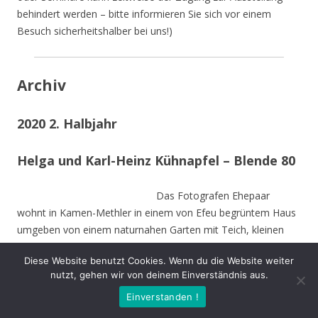
behindert werden – bitte informieren Sie sich vor einem
Besuch sicherheitshalber bei uns!)
Archiv
2020 2. Halbjahr
Helga und Karl-Heinz Kühnapfel – Blende 80
Das Fotografen Ehepaar
wohnt in Kamen-Methler in einem von Efeu begrüntem Haus
umgeben von einem naturnahen Garten mit Teich, kleinen
naturnahen Wiesen, Obstbäumen und weiteren hohen
Diese Website benutzt Cookies. Wenn du die Website weiter
Bäumen. Die Stämme der von Stürmen gefällten Bäume sind
nutzt, gehen wir von deinem Einverständnis aus.
zu Teilen im Garten integriert und dienen vielen Insekten und
Einverstanden !
Vögeln als Nahrungs-und Brutstätte.