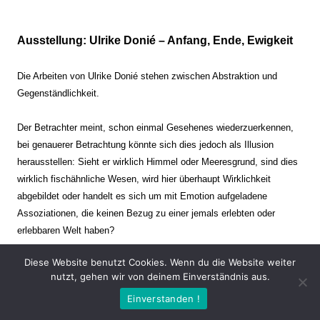
Ausstellung: Ulrike Donié – Anfang, Ende, Ewigkeit
Die Arbeiten von Ulrike Donié stehen zwischen Abstraktion und
Gegenständlichkeit.
Der Betrachter meint, schon einmal Gesehenes wiederzuerkennen,
bei genauerer Betrachtung könnte sich dies jedoch als Illusion
herausstellen: Sieht er wirklich Himmel oder Meeresgrund, sind dies
wirklich fischähnliche Wesen, wird hier überhaupt Wirklichkeit
abgebildet oder handelt es sich um mit Emotion aufgeladene
Assoziationen, die keinen Bezug zu einer jemals erlebten oder
erlebbaren Welt haben?
Diese Website benutzt Cookies. Wenn du die Website weiter
Verharren und Dynamik stehen sich dabei gegenüber. Zeit steht still
nutzt, gehen wir von deinem Einverständnis aus.
oder verrinnt im Nu. Es soll dabei eine Spannung, auch farblich, bis
Einverstanden !
zur Schmerzgrenze erzeugt werden. Die Arbeiten stellen ambivalente
Situationen dar. Kaum kann der Betrachter entscheiden, ob er hier