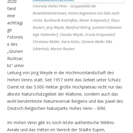
2020
Fotoreise Hohes Venn – Gruppenbild der
fand
ReiseteilnehmerInnen, hinten beginnend von links nach
eine
rechts: Burkhardt Andrießen, Reiner Kriependorf, Klaus
achttägi
Rautert, Jörg Weyde, Manfred Röhrig, Joachim Feldmann
ge
Ingo Hattendorf, Claudia Weyde, Ursula Kriependorf
Fotoreis
Christiane Müller, Karin Kühn, Clemens Müller Elke
e des
Schierholz, Marion Rautert
„Grünen
Rucksac
ks“ unter
Leitung von Jörg Weyde in die Hochmoorlandschaft des
Hohen Venns statt. Seit 1957 steht das Gebiet unter Schutz.
Damit ist das 5.000 Hektar große Hochplateau nicht nur das
älteste Naturschutzgebiet der Wallonie, sondern auch das
wohl berühmteste Naturreservat Belgiens und das Juwel des
Deutsch-Belgischen Naturparks Hohes Venn – Eifel.
Im Hohen Venn gibt es noch letzte authentische Wildnis-
Areale und das mitten im Viereck der Städte Eupen,