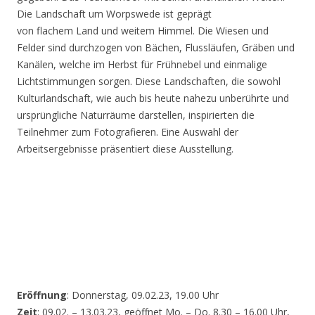
Die Landschaft um Worpswede ist geprägt
von flachem Land und weitem Himmel. Die Wiesen und
Felder sind durchzogen von Bächen, Flussläufen, Gräben und
Kanälen, welche im Herbst für Frühnebel und einmalige
Lichtstimmungen sorgen. Diese Landschaften, die sowohl
Kulturlandschaft, wie auch bis heute nahezu unberührte und
ursprüngliche Naturräume darstellen, inspirierten die
Teilnehmer zum Fotografieren. Eine Auswahl der
Arbeitsergebnisse präsentiert diese Ausstellung.
Eröffnung
: Donnerstag, 09.02.23, 19.00 Uhr
Zeit
: 09.02. – 13.03.23, geöffnet Mo. – Do. 8.30 – 16.00 Uhr,