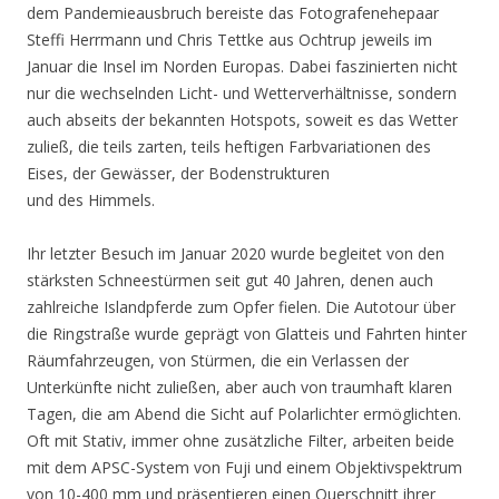
dem Pandemieausbruch bereiste das Fotografenehepaar
Steffi Herrmann und Chris Tettke aus Ochtrup jeweils im
Januar die Insel im Norden Europas. Dabei faszinierten nicht
nur die wechselnden Licht- und Wetterverhältnisse, sondern
auch abseits der bekannten Hotspots, soweit es das Wetter
zuließ, die teils zarten, teils heftigen Farbvariationen des
Eises, der Gewässer, der Bodenstrukturen
und des Himmels.
Ihr letzter Besuch im Januar 2020 wurde begleitet von den
stärksten Schneestürmen seit gut 40 Jahren, denen auch
zahlreiche Islandpferde zum Opfer fielen. Die Autotour über
die Ringstraße wurde geprägt von Glatteis und Fahrten hinter
Räumfahrzeugen, von Stürmen, die ein Verlassen der
Unterkünfte nicht zuließen, aber auch von traumhaft klaren
Tagen, die am Abend die Sicht auf Polarlichter ermöglichten.
Oft mit Stativ, immer ohne zusätzliche Filter, arbeiten beide
mit dem APSC-System von Fuji und einem Objektivspektrum
von 10-400 mm und präsentieren einen Querschnitt ihrer