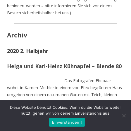
behindert werden – bitte informieren Sie sich vor einem
Besuch sicherheitshalber bei uns!)
Archiv
2020 2. Halbjahr
Helga und Karl-Heinz Kühnapfel – Blende 80
Das Fotografen Ehepaar
wohnt in Kamen-Methler in einem von Efeu begrüntem Haus
umgeben von einem naturnahen Garten mit Teich, kleinen
naturnahen Wiesen, Obstbäumen und weiteren hohen
Diese Website benutzt Cookies. Wenn du die Website weiter
Bäumen. Die Stämme der von Stürmen gefällten Bäume sind
nutzt, gehen wir von deinem Einverständnis aus.
zu Teilen im Garten integriert und dienen vielen Insekten und
Einverstanden !
Vögeln als Nahrungs-und Brutstätte.